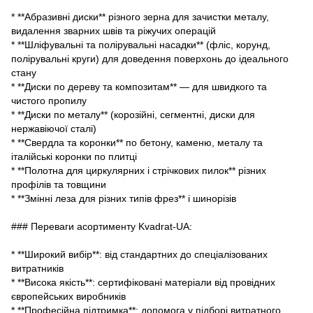
* **Абразивні диски** різного зерна для зачистки металу,
видалення зварних швів та ріжучих операцій
* **Шліфувальні та полірувальні насадки** (фліс, корунд,
полірувальні круги) для доведення поверхонь до ідеального
стану
* **Диски по дереву та композитам** — для швидкого та
чистого пропилу
* **Диски по металу** (корозійні, сегментні, диски для
нержавіючої сталі)
* **Свердла та коронки** по бетону, каменю, металу та
італійські коронки по плитці
* **Полотна для циркулярних і стрічкових пилок** різних
профілів та товщини
* **Змінні леза для різних типів фрез** і шинорізів
### Переваги асортименту Kvadrat-UA:
* **Широкий вибір**: від стандартних до спеціалізованих
витратників
* **Висока якість**: сертифіковані матеріали від провідних
європейських виробників
* **Професійна підтримка**: допомога у підборі витратного