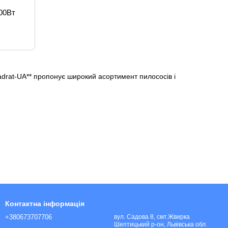
00Вт
adrat-UA** пропонує широкий асортимент пилососів і
ання хімії.
техніки. Пилососи й пароочисники легко справляються з
Контактна інформація
+380673707706
вул. Садова 8, смт.Жвирка
Шептицький р-он, Львівська обл.