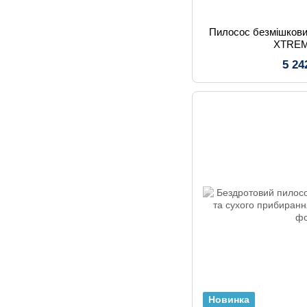
Пилосос безмішков
XTREM
5 24
Новинка