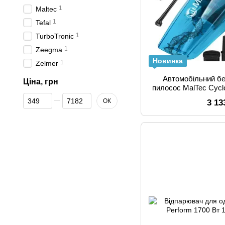
1
Maltec
1
Tefal
1
TurboTronic
1
Zeegma
Новинка
1
Zelmer
Автомобільний б
Ціна, грн
пилосос MalTec Cycl
1, для волог
Від Ціна, грн
До Ціна, грн
ОК
3 13