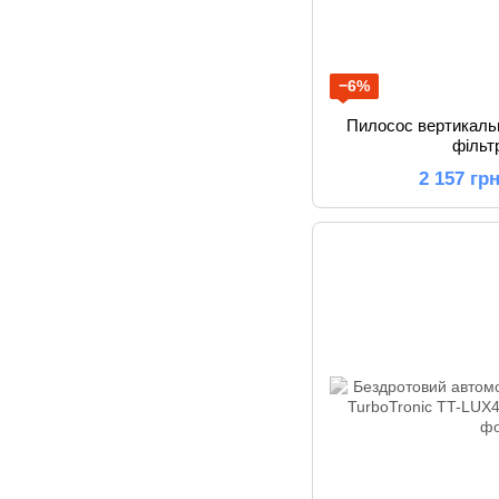
−6%
Пилосос вертикал
фільт
2 157 гр