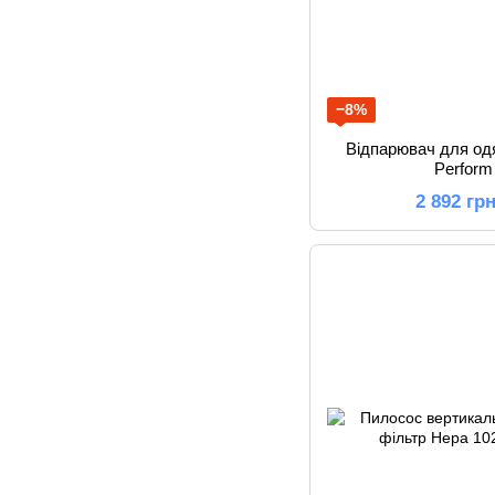
−8%
Відпарювач для од
Perform
2 892 гр