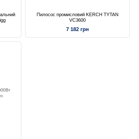
кальний
Пилосос промисловий KERCH TYTAN
igg
VC3600
7 182 грн