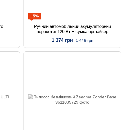
−5%
го
Ручний автомобільний акумуляторний
порохотяг 120 Вт + сумка оргаайзер
1 374 грн
1 446 грн