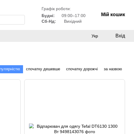
Графік роботи:
Мій кошик
Будні:
09:00–17:00
Сб-Нд:
Вихідний
Вхід
Укр
опулярністю
спочатку дешевше
спочатку дорожчі
за назвою