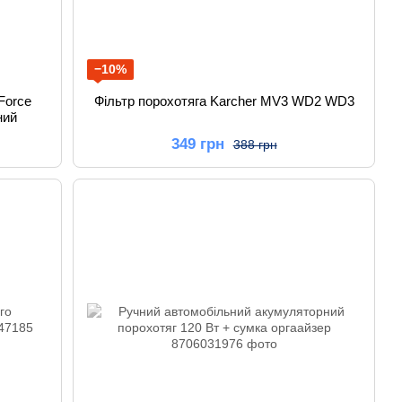
−10%
Force
Фільтр порохотяга Karcher MV3 WD2 WD3
ний
349 грн
388 грн