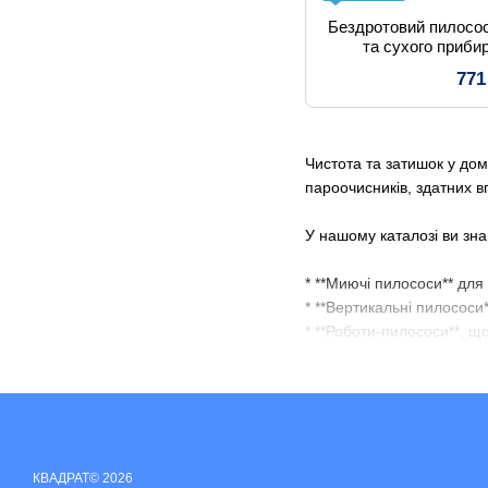
Бездротовий пилосос
та сухого приби
771
Чистота та затишок у дом
пароочисників, здатних 
У нашому каталозі ви зна
* **Миючі пилососи** для
* **Вертикальні пилососи
* **Роботи-пилососи**, щ
* **Пароочисники та паров
* **Компактні та безмішко
Ми співпрацюємо тільки з
шерстю тварин, пилом, п
КВАДРАТ© 2026