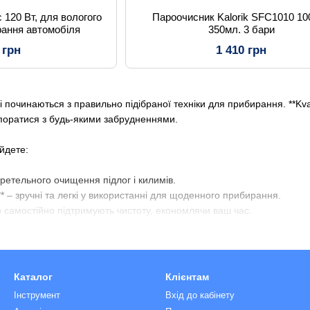
 120 Вт, для вологого
Пароочисник Kalorik SFC1010 10
рання автомобіля
350мл. 3 бари
 грн
1 410 грн
і починаються з правильно підібраної техніки для прибирання. **Kv
впоратися з будь-якими забрудненнями.
йдете:
 ретельного очищення підлог і килимів.
** – зручні та легкі у використанні для щоденного прибирання.
о самостійно підтримують чистоту, економлячи ваш час.
і швабри** – для гігієнічної обробки твердих поверхонь без використ
ві моделі** для швидкого збору пилу і сміття.
 перевіреними брендами, що гарантують надійність і довговічність 
Каталог
Клієнтам
лямами й алергенами, роблячи повітря чистішим і здоровішим.
Інструмент
Вхід до кабінету