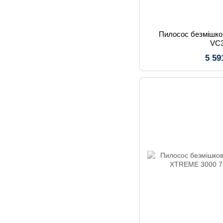
Пилосос безмішк
VC
5 59