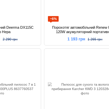
−6%
ьний Deerma DX115C
Порохотяг автомобільний Renew 
р Hepa
120W акумуляторний портатив
н
1 193 грн
2 290 грн
1 265 грн