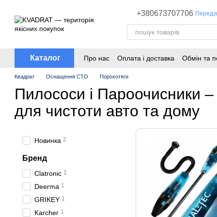
Перейти до основного контенту
+380673707706
Передз
Каталог
Про нас
Оплата і доставка
Обмін та 
Квадрат
Оснащення СТО
Порохотяги
Пилососи і Пароочисники – 
для чистоти авто та дому
2
Новинка
Бренд
1
Clatronic
1
Deerma
1
GRIKEY
1
Karcher