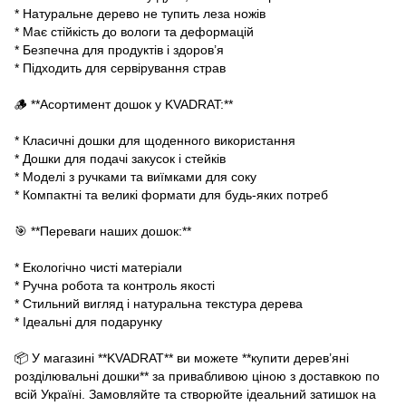
* Натуральне дерево не тупить леза ножів
* Має стійкість до вологи та деформацій
* Безпечна для продуктів і здоров’я
* Підходить для сервірування страв
🪵 **Асортимент дошок у KVADRAT:**
* Класичні дошки для щоденного використання
* Дошки для подачі закусок і стейків
* Моделі з ручками та виїмками для соку
* Компактні та великі формати для будь-яких потреб
🎯 **Переваги наших дошок:**
* Екологічно чисті матеріали
* Ручна робота та контроль якості
* Стильний вигляд і натуральна текстура дерева
* Ідеальні для подарунку
📦 У магазині **KVADRAT** ви можете **купити дерев’яні
розділювальні дошки** за привабливою ціною з доставкою по
всій Україні. Замовляйте та створюйте ідеальний затишок на