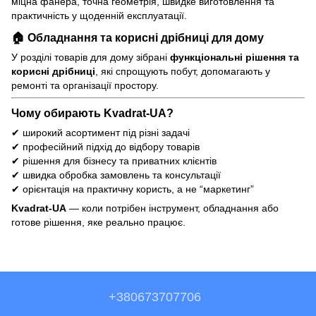
міцна фанера, точна геометрія, швидке виготовлення та
практичність у щоденній експлуатації.
🏠 Обладнання та корисні дрібниці для дому
У розділі товарів для дому зібрані
функціональні рішення та
корисні дрібниці
, які спрощують побут, допомагають у
ремонті та організації простору.
Чому обирають Kvadrat-UA?
✔ широкий асортимент під різні задачі
✔ професійний підхід до відбору товарів
✔ рішення для бізнесу та приватних клієнтів
✔ швидка обробка замовлень та консультації
✔ орієнтація на практичну користь, а не “маркетинг”
Kvadrat-UA
— коли потрібен інструмент, обладнання або
готове рішення, яке реально працює.
+380673707706