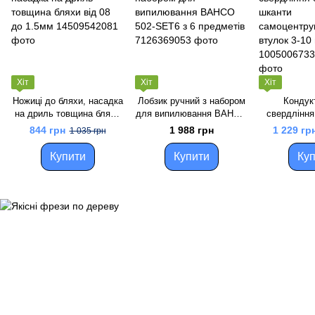
Хіт
Хіт
Хіт
Ножиці до бляхи, насадка
Лобзик ручний з набором
Кондук
на дриль товщина бляхи
для випилювання BAHCO
свердління 
від 08 до 1.5мм
502-SET6 з 6 предметів
шканти само
844 грн
1 988 грн
1 229 гр
1 035 грн
набір втул
Купити
Купити
Куп