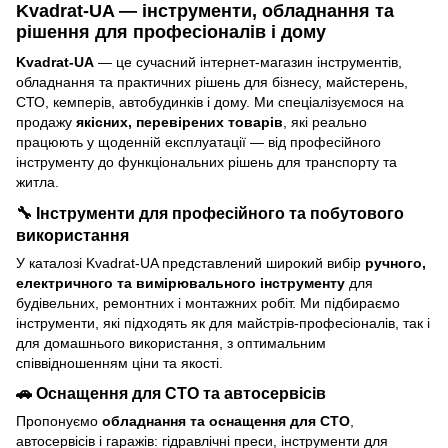
Kvadrat-UA — інструменти, обладнання та
рішення для професіоналів і дому
Kvadrat-UA
— це сучасний інтернет-магазин інструментів,
обладнання та практичних рішень для бізнесу, майстерень,
СТО, кемперів, автобудинків і дому. Ми спеціалізуємося на
продажу
якісних, перевірених товарів
, які реально
працюють у щоденній експлуатації — від професійного
інструменту до функціональних рішень для транспорту та
житла.
🔧 Інструменти для професійного та побутового
використання
У каталозі Kvadrat-UA представлений широкий вибір
ручного,
електричного та вимірювального інструменту
для
будівельних, ремонтних і монтажних робіт. Ми підбираємо
інструменти, які підходять як для майстрів-професіоналів, так і
для домашнього використання, з оптимальним
співвідношенням ціни та якості.
🚗 Оснащення для СТО та автосервісів
Пропонуємо
обладнання та оснащення для СТО
,
автосервісів і гаражів: гідравлічні преси, інструменти для