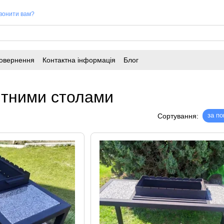
вонити вам?
повернення
Контактна інформація
Блог
нітними столами
за п
Сортування: