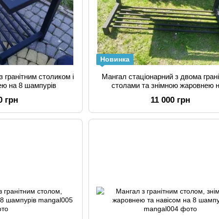
Новинка
з гранітним столиком і
Мангал стаціонарний з двома гран
ею на 8 шампурів
столами та знімною жаровнею н
шампурів від "Metal Works"
0 грн
11 000 грн