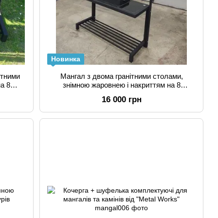
Новинка
ітними
Мангал з двома гранітними столами,
а 8
знімною жаровнею і накриттям на 8
шампурів
16 000 грн