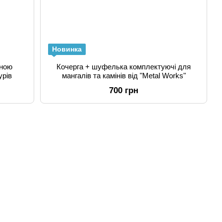
Новинка
мною
Кочерга + шуфелька комплектуючі для
урів
мангалів та камінів від "Metal Works"
700 грн