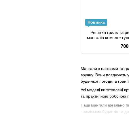
Новинка
Решітка гриль та р
мангалів комплектуюч
700
Мангали з навісами та гр
вручну. Вони поєднують у
будь-якої погоди, а грані
Усі моделі виготовлені в
та практичною робочою 
Наші мангали ідеально пі
- заміських будинків та да
- ресторанних терас;
- зони барбекю в готелях 