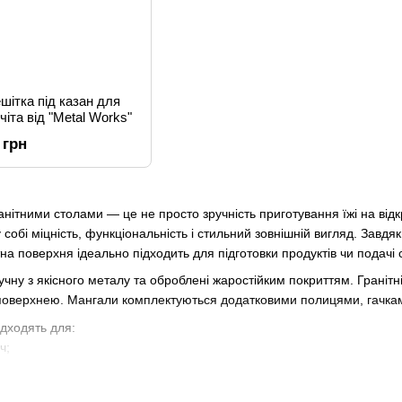
ешітка під казан для
іта від "Metal Works"
 грн
анітними столами — це не просто зручність приготування їжі на відк
 собі міцність, функціональність і стильний зовнішній вигляд. Завдя
тна поверхня ідеально підходить для підготовки продуктів чи подачі 
ручну з якісного металу та оброблені жаростійким покриттям. Граніт
поверхнею. Мангали комплектуються додатковими полицями, гачкам
дходять для:
ч;
і базах відпочинку.