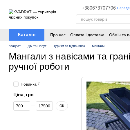
Перейти до основного контенту
+380673707706
Передз
Каталог
Про нас
Оплата і доставка
Обмін та 
Квадрат
Дім та Побут
Туризм та відпочинок
Мангали
Мангали з навісами та гра
ручної роботи
7
Новинка
Ціна, грн
Від Ціна, грн
До Ціна, грн
ОК