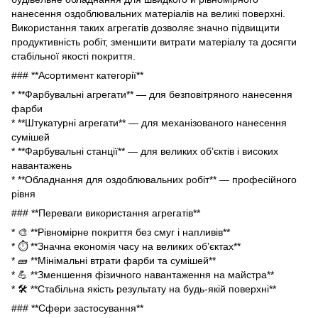
нанесення оздоблювальних матеріалів на великі поверхні.
Використання таких агрегатів дозволяє значно підвищити
продуктивність робіт, зменшити витрати матеріалу та досягти
стабільної якості покриття.
### **Асортимент категорії**
* **Фарбувальні агрегати** — для безповітряного нанесення
фарби
* **Штукатурні агрегати** — для механізованого нанесення
сумішей
* **Фарбувальні станції** — для великих обʼєктів і високих
навантажень
* **Обладнання для оздоблювальних робіт** — професійного
рівня
### **Переваги використання агрегатів**
* 🎨 **Рівномірне покриття без смуг і напливів**
* ⏱ **Значна економія часу на великих обʼєктах**
* 🧱 **Мінімальні втрати фарби та сумішей**
* 💪 **Зменшення фізичного навантаження на майстра**
* 🛠 **Стабільна якість результату на будь-якій поверхні**
### **Сфери застосування**