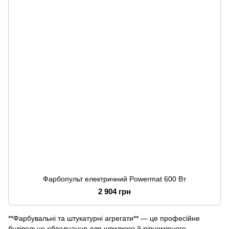
Фарбопульт електричний Powermat 600 Вт
2 904 грн
**Фарбувальні та штукатурні агрегати** — це професійне
будівельне обладнання для швидкого й рівномірного