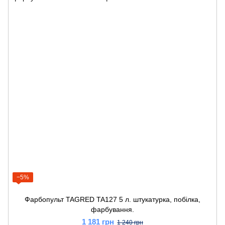
−5%
Фарбопульт TAGRED TA127 5 л. штукатурка, побілка,
фарбування.
1 181 грн
1 240 грн