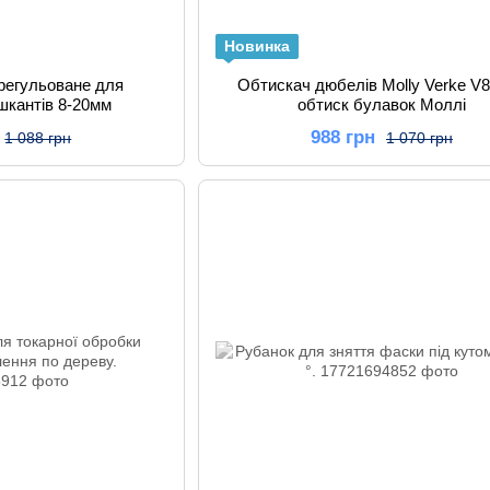
Новинка
регульоване для
Обтискач дюбелів Molly Verke V
шкантів 8-20мм
обтиск булавок Моллі
988 грн
1 088 грн
1 070 грн