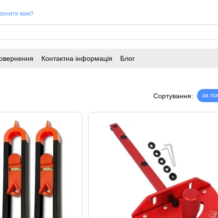
вонити вам?
повернення
Контактна інформація
Блог
за п
Сортування: