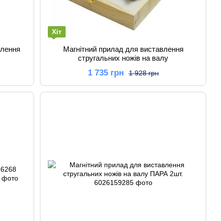
Хіт
влення
Магнітний прилад для виставлення
стругальних ножів на валу
1 735 грн
1 928 грн