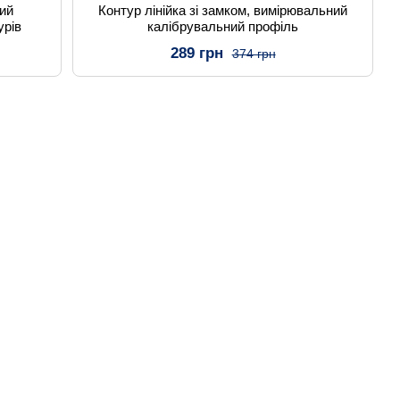
ий
Контур лінійка зі замком, вимірювальний
урів
калібрувальний профіль
289 грн
374 грн