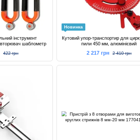
Новинка
льний інструмент
Кутовий упор-транспортир для цирк
овторювач шаблометр
пили 450 мм, алюмінієвий
н
2 217 грн
422 грн
2 410 грн