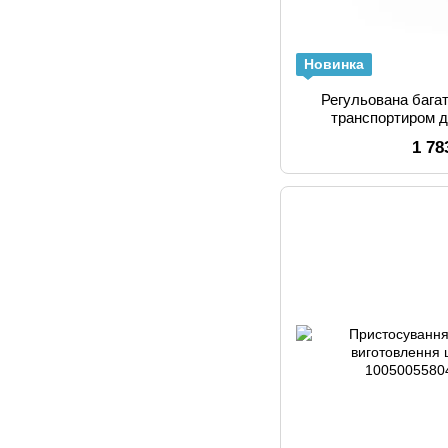
Новинка
Регульована бага
транспортиром д
1 78