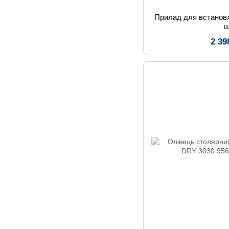
Прилад для встановл
ш
2 39