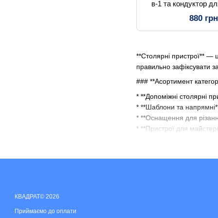
в-1 та кондуктор дл
мм), ал
880 гр
**Столярні пристрої** — 
правильно зафіксувати за
### **Асортимент категорі
* **Допоміжні столярні пр
* **Шаблони та напрямні*
* **Оснащення для різан
* **Пристрої для майстер
### **Переваги використ
* 🎯 **Підвищення точност
* 🪵 **Стабільна фіксація 
* 🛠 **Зменшення ризику 
* ⚙ **Покращення безпеки
КВАДРАТ© 2026
* ⏱ **Економія часу на в
Приймаємо до оплати
### **Сфери застосуванн