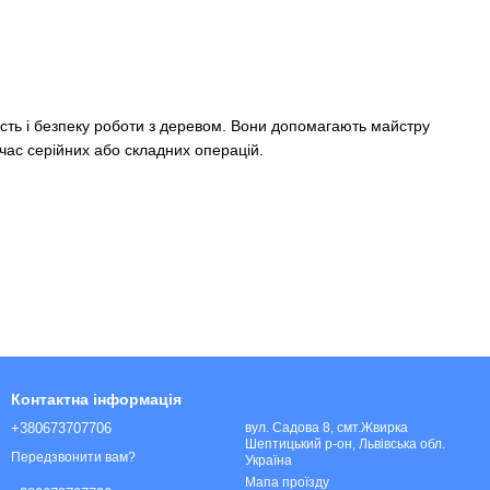
ість і безпеку роботи з деревом. Вони допомагають майстру
 час серійних або складних операцій.
Контактна інформація
+380673707706
вул. Садова 8, смт.Жвирка
Шептицький р-он, Львівська обл.
Передзвонити вам?
Україна
Мапа проїзду