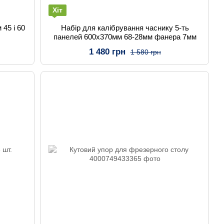
Хіт
 45 і 60
Набір для калібрування часнику 5-ть
панелей 600х370мм 68-28мм фанера 7мм
1 480 грн
1 580 грн