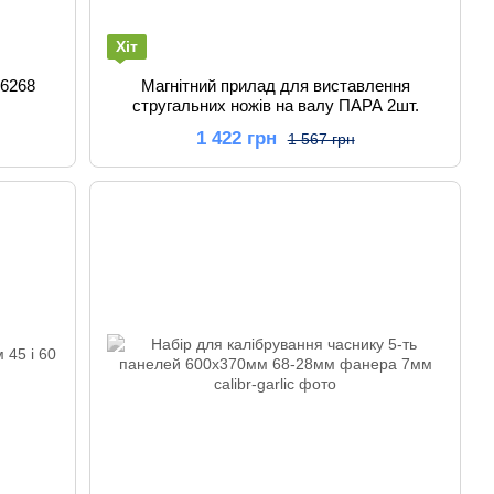
Хіт
86268
Магнітний прилад для виставлення
стругальних ножів на валу ПАРА 2шт.
1 422 грн
1 567 грн