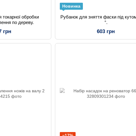
Новинка
ля токарної обробки
Рубанок для зняття фаски під кутом
лення по дереву.
°.
7 грн
603 грн
−17%