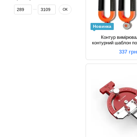
Від Ціна, грн
До Ціна, грн
ОК
Новинка
Контур вимірюва
контурний шаблон п
337 гр