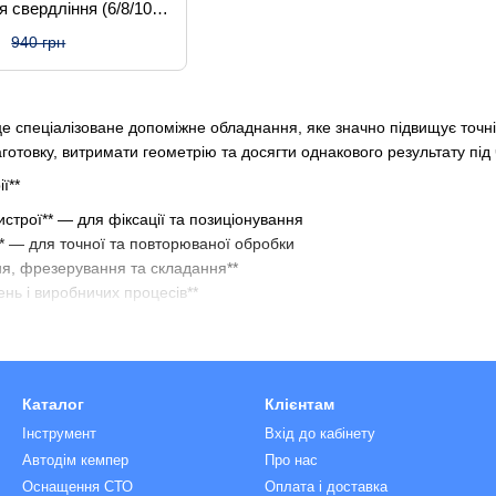
я свердління (6/8/10
юмінієвий
н
940 грн
це спеціалізоване допоміжне обладнання, яке значно підвищує точн
готовку, витримати геометрію та досягти однакового результату під
ї**
истрої** — для фіксації та позиціонування
* — для точної та повторюваної обробки
ня, фрезерування та складання**
ень і виробничих процесів**
ання столярних пристроїв**
і та повторюваності результату**
заготовок**
Каталог
Клієнтам
помилок і браку**
 під час роботи**
Інструмент
Вхід до кабінету
иконанні операцій**
Автодім кемпер
Про нас
Оснащення СТО
Оплата і доставка
я**