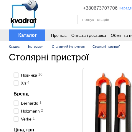
Перейти до основного контенту
+380673707706
Передз
Каталог
Про нас
Оплата і доставка
Обмін та 
Квадрат
Інструмент
Столярний інструмент
Столярні пристрої
Столярні пристрої
10
Новинка
4
Хіт
Бренд
1
Bernardo
2
Holzmann
1
Verke
Ціна, грн