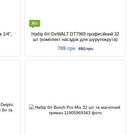
Хіт
 1/4",
Набір біт DeWALT DT7969 професійний 32
шт (комплект насадок для шурупокрута)
789 грн
892 грн