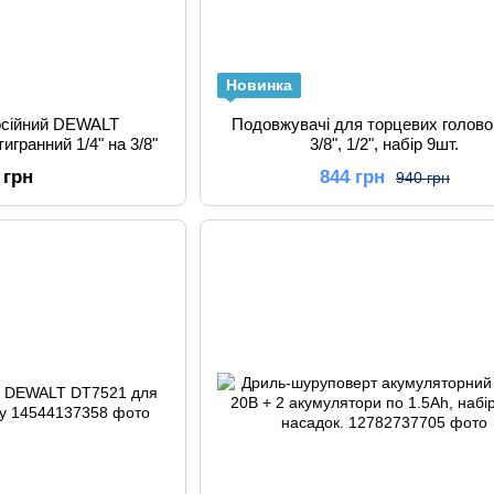
Новинка
рсійний DEWALT
Подовжувачі для торцевих головок
DWA38ADPTMI шестигранний 1/4" на 3/8"
3/8", 1/2", набір 9шт.
 грн
844 грн
940 грн