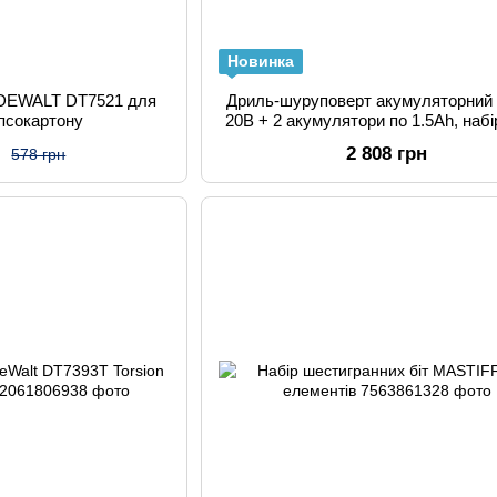
Новинка
 DEWALT DT7521 для
Дриль-шуруповерт акумуляторний D
іпсокартону
20В + 2 акумулятори по 1.5Ah, набір
насадок.
н
2 808 грн
578 грн