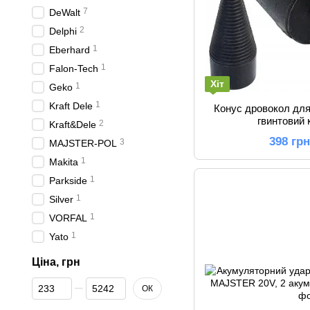
7
DeWalt
2
Delphi
1
Eberhard
1
Falon-Tech
Хіт
1
Geko
1
Kraft Dele
Конус дровокол для
гвинтовий
2
Kraft&Dele
398 гр
3
MAJSTER-POL
1
Makita
1
Parkside
1
Silver
1
VORFAL
1
Yato
Ціна, грн
Від Ціна, грн
До Ціна, грн
ОК