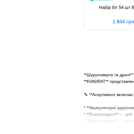
Набір біт 54 ш
1 844 гр
**Шуруповерти та дрилі**
**KVADRAT** представлені
🔧 **Асортимент включає:
* **Акумуляторні шурупо
* **Електродрилі** — для
* **Ударні дрилі** — для 
* **Дрилі-шуруповерти** —