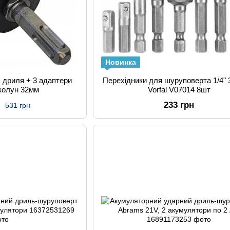
Новинка
 дриля + 3 адаптери
Перехідники для шуруповерта 1/4" 3
 колун 32мм
Vorfal V07014 8шт
н
233 грн
531 грн