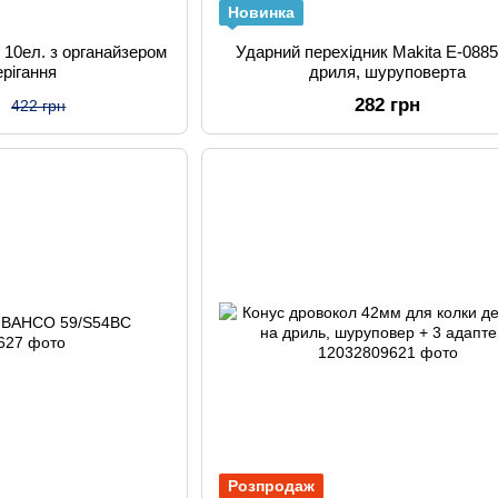
Новинка
 10ел. з органайзером
Ударний перехідник Makita E-088
ерігання
дриля, шуруповерта
н
282 грн
422 грн
Розпродаж