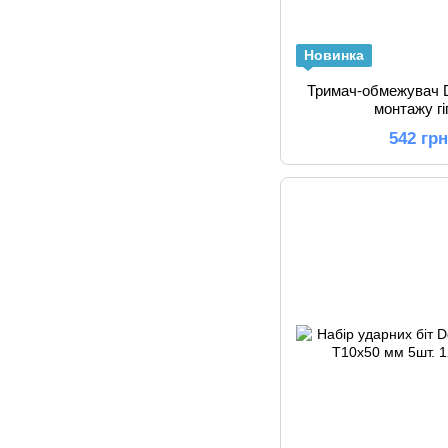
Новинка
Тримач-обмежувач
монтажу г
542 гр