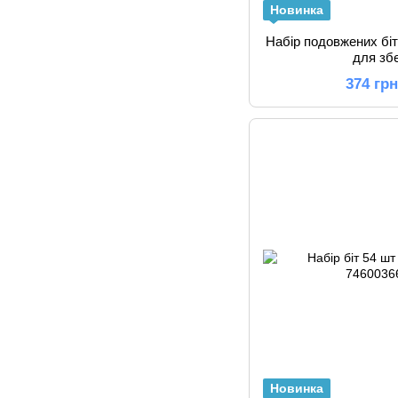
Новинка
Набір подовжених біт
для зб
374 гр
Новинка