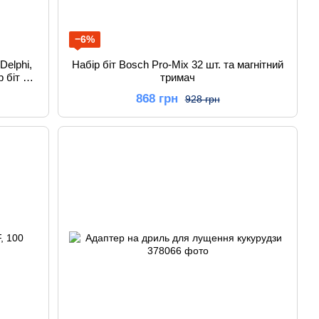
−6%
elphi,
Набір біт Bosch Pro-Mix 32 шт. та магнітний
 біт та
тримач
868 грн
928 грн