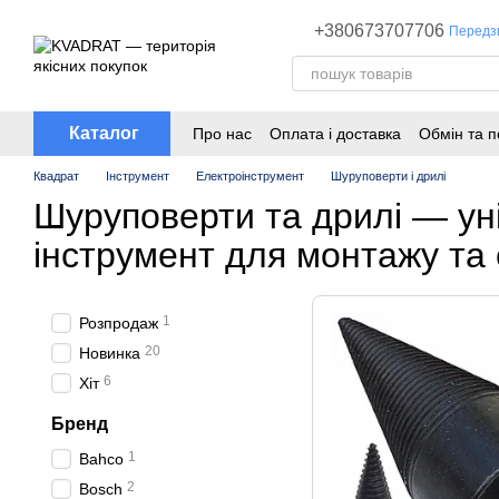
Перейти до основного контенту
+380673707706
Передз
Каталог
Про нас
Оплата і доставка
Обмін та 
Квадрат
Інструмент
Електроінструмент
Шуруповерти і дрилі
Шуруповерти та дрилі — ун
інструмент для монтажу та
1
Розпродаж
20
Новинка
6
Хіт
Бренд
1
Bahco
2
Bosch