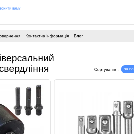
вонити вам?
повернення
Контактна інформація
Блог
іверсальний
 свердління
за п
Сортування: