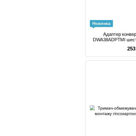
Новинка
Адаптер конве
253