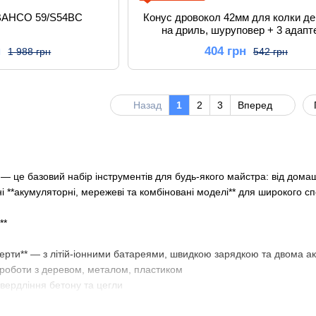
т BAHCO 59/S54BC
Конус дровокол 42мм для колки д
на дриль, шуруповер + 3 адапт
н
404 грн
1 988 грн
542 грн
Назад
1
2
3
Вперед
 — це базовий набір інструментів для будь-якого майстра: від дома
 **акумуляторні, мережеві та комбіновані моделі** для широкого сп
**
верти** — з літій-іонними батареями, швидкою зарядкою та двома а
 роботи з деревом, металом, пластиком
свердління бетону та цегли
 2-в-1: компактність і функціональність