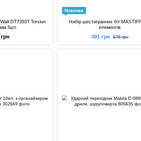
Новинка
eWalt DT7393T Torsion
Набір шестигранних біт MASTIFF
 мм 5шт.
елементів
 грн
491 грн
578 грн