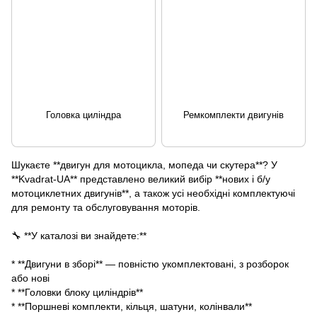
Головка циліндра
Ремкомплекти двигунів
Шукаєте **двигун для мотоцикла, мопеда чи скутера**? У
**Kvadrat-UA** представлено великий вибір **нових і б/у
мотоциклетних двигунів**, а також усі необхідні комплектуючі
для ремонту та обслуговування моторів.
🔧 **У каталозі ви знайдете:**
* **Двигуни в зборі** — повністю укомплектовані, з розборок
або нові
* **Головки блоку циліндрів**
* **Поршневі комплекти, кільця, шатуни, колінвали**