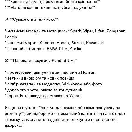
* **Кришки двигуна, прокладки, болти кріплення**
* **Моторні кронштейни, патрубки, редуктори**
📌 **Сумісність з технікою:**
* китайські мопеди та мотоцикли: Spark, Viper, Lifan, Zongshen,
Loncin
* японські марки: Yamaha, Honda, Suzuki, Kawasaki
* європейські моделі: BMW, KTM, Aprilia
🛠 **Переваги покупки у Kvadrat-UA:**
* протестовані двигуни та запчастини з Польщі
* великий вибір б/у та нових позицій
* підбір деталей за моделлю, VIN-кодом або фото
* допомога з установкою та консультації
* гарантія та швидка доставка по Україні
Якщо ви шукаєте **двигун для заміни або комплектуючі для
ремонту**, ми підберемо оптимальний варіант під ваш бюджет
і техніку. Замовляйте надійні мото двигуни з перевіреного
джерела!