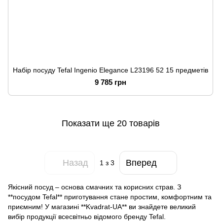
Набір посуду Tefal Ingenio Elegance L23196 52 15 предметів
9 785 грн
Показати ще 20 товарів
Назад
Вперед
1
з 3
Якісний посуд – основа смачних та корисних страв. З
**посудом Tefal** приготування стане простим, комфортним та
приємним! У магазині **Kvadrat-UA** ви знайдете великий
вибір продукції всесвітньо відомого бренду Tefal.