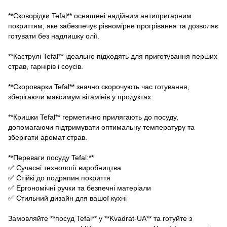
**Сковорідки Tefal** оснащені надійним антипригарним
покриттям, яке забезпечує рівномірне прогрівання та дозволяє
готувати без надлишку олії.
**Каструлі Tefal** ідеально підходять для приготування перших
страв, гарнірів і соусів.
**Скороварки Tefal** значно скорочують час готування,
зберігаючи максимум вітамінів у продуктах.
**Кришки Tefal** герметично прилягають до посуду,
допомагаючи підтримувати оптимальну температуру та
зберігати аромат страв.
**Переваги посуду Tefal:**
✅ Сучасні технології виробництва
✅ Стійкі до подряпин покриття
✅ Ергономічні ручки та безпечні матеріали
✅ Стильний дизайн для вашої кухні
Замовляйте **посуд Tefal** у **Kvadrat-UA** та готуйте з