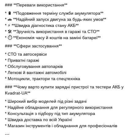
### **Переваги використання**
* 🔋 **Подовження терміну служби акумулятора**
* 🚗 **Надійний запуск двигуна за будь-яких умов**
* ⚡ **Швидка діагностика стану АКБ**
* 🛠 **Зручність використання в гаражі та СТО**
* ⏱ **Економія часу й коштів на заміні батареї**
### **Сфери застосування**
* СТО та автосервіси
* Приватні гаражі
* Обслуговування автопарків
* Легкові й вантажні автомобілі
* Мотоцикли, трактори та спецтехніка
### **Чому варто купити зарядні пристрої та тестери АКБ у
Kvadrat-UA**
* Широкий вибір моделей під різні задачі
* Надійне обладнання для регулярного використання
* Консультація з підбору під тип акумулятора
* Швидка доставка по всій Україні
* Магазин інструментів і обладнання для професіоналів
---