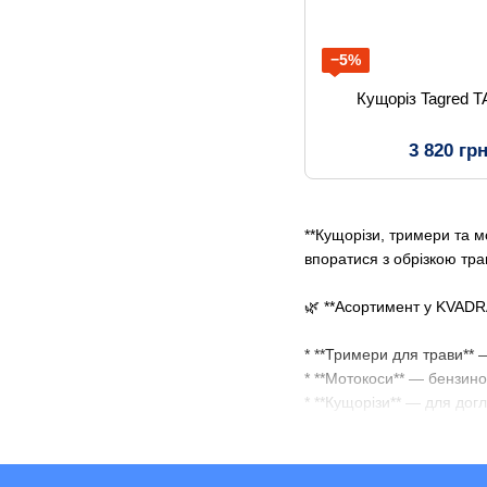
−5%
Кущоріз Tagred 
3 820 гр
**Кущорізи, тримери та м
впоратися з обрізкою трав
🌿 **Асортимент у KVADR
* **Тримери для трави** 
* **Мотокоси** — бензино
* **Кущорізи** — для до
* **Акумуляторні моделі*
* **Комплектація з котуш