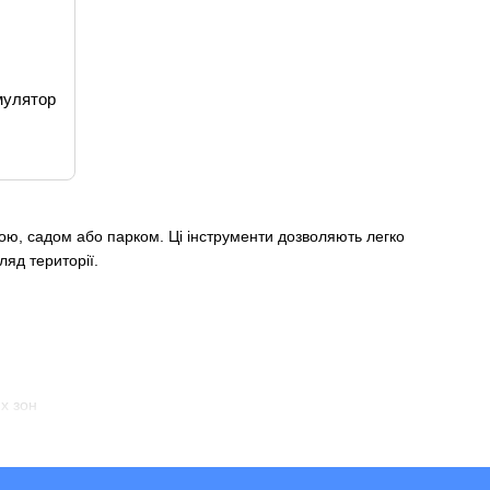
мулятор
кою, садом або парком. Ці інструменти дозволяють легко
ляд території.
х зон