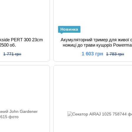
Новинка
rkside PERT 300 23cm
Акумуляторний тример для живої о
2500 об.
ножиці до трави кущоріз Powerma
н
1 603 грн
1 771 грн
1 783 грн