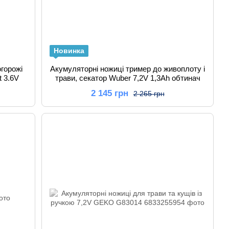
Новинка
горожі
Акумуляторні ножиці тример до живоплоту і
t 3.6V
трави, секатор Wuber 7,2V 1,3Ah обтинач
2 145 грн
2 265 грн