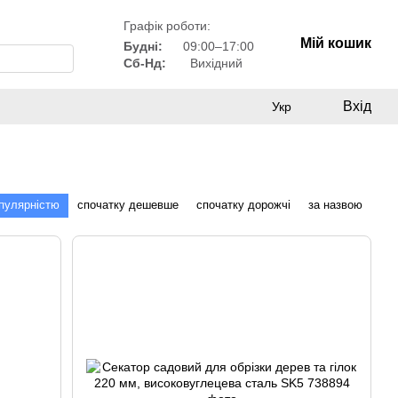
Графік роботи:
Мій кошик
Будні:
09:00–17:00
Сб-Нд:
Вихідний
Вхід
Укр
опулярністю
спочатку дешевше
спочатку дорожчі
за назвою