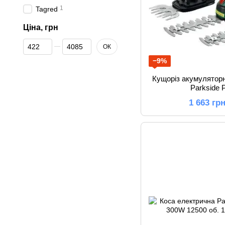
1
Tagred
Ціна, грн
Від Ціна, грн
До Ціна, грн
ОК
−9%
Кущоріз акумулятор
Parkside
1 663 гр