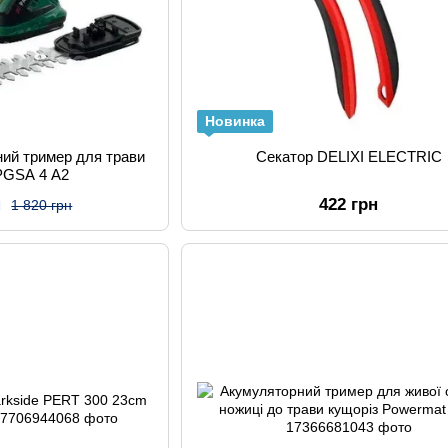
Новинка
ний тример для трави
Секатор DELIXI ELECTRIC
 PGSA 4 A2
н
422 грн
1 820 грн