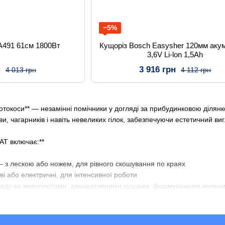
−5%
TA491 61см 1800Вт
Кущоріз Bosch Easysher 120мм аку
3,6V Li-lon 1,5Ah
н
3 916 грн
4 013 грн
4 112 грн
отокоси** — незамінні помічники у догляді за прибудинковою ділян
и, чагарників і навіть невеликих гілок, забезпечуючи естетичний виг
AT включає:**
— з лескою або ножем, для рівного скошування по краях
ві або електричні, для інтенсивної роботи
гляду за живоплотами, декоративними кущами, формуванням зелени
* — мобільні та безшумні
ками, ножами, ременями** для зручності