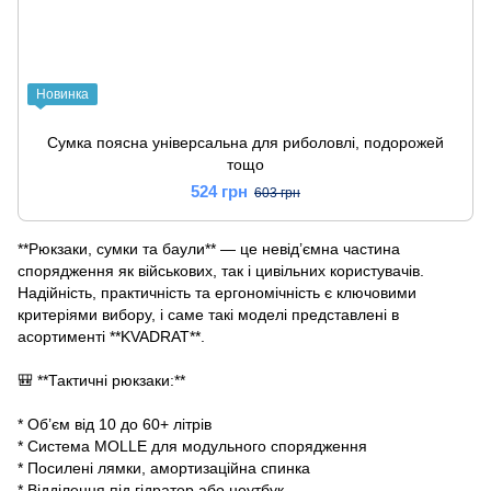
Новинка
Сумка поясна універсальна для риболовлі, подорожей
тощо
524 грн
603 грн
**Рюкзаки, сумки та баули** — це невід’ємна частина
спорядження як військових, так і цивільних користувачів.
Надійність, практичність та ергономічність є ключовими
критеріями вибору, і саме такі моделі представлені в
асортименті **KVADRAT**.
🎒 **Тактичні рюкзаки:**
* Об’єм від 10 до 60+ літрів
* Система MOLLE для модульного спорядження
* Посилені лямки, амортизаційна спинка
* Відділення під гідратор або ноутбук