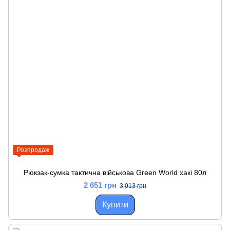
Розпродаж
Рюкзак-сумка тактична військова Green World хакі 80л
2 651 грн
3 013 грн
Купити