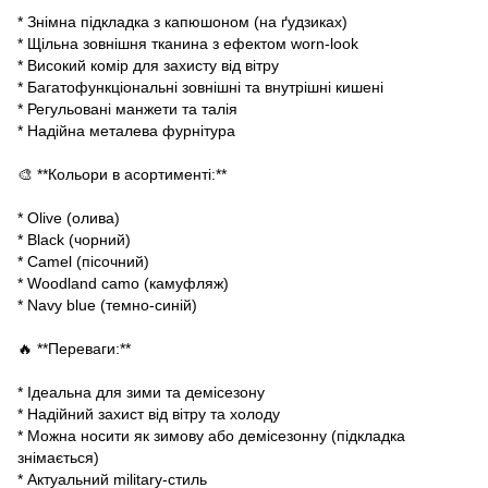
* Знімна підкладка з капюшоном (на ґудзиках)
* Щільна зовнішня тканина з ефектом worn-look
* Високий комір для захисту від вітру
* Багатофункціональні зовнішні та внутрішні кишені
* Регульовані манжети та талія
* Надійна металева фурнітура
🎨 **Кольори в асортименті:**
* Olive (олива)
* Black (чорний)
* Camel (пісочний)
* Woodland camo (камуфляж)
* Navy blue (темно-синій)
🔥 **Переваги:**
* Ідеальна для зими та демісезону
* Надійний захист від вітру та холоду
* Можна носити як зимову або демісезонну (підкладка
знімається)
* Актуальний military-стиль