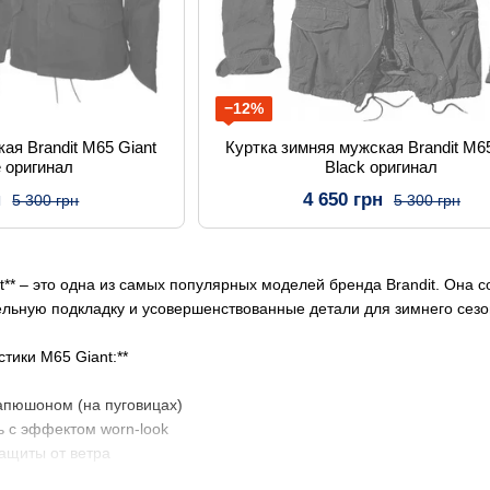
−12%
ая Brandit M65 Giant
Куртка зимняя мужская Brandit M65
e оригинал
Black оригинал
н
4 650 грн
5 300 грн
5 300 грн
ant** – это одна из самых популярных моделей бренда Brandit. Она
льную подкладку и усовершенствованные детали для зимнего сезо
тики M65 Giant:**
апюшоном (на пуговицах)
ь с эффектом worn-look
защиты от ветра
внешние и внутренние карманы