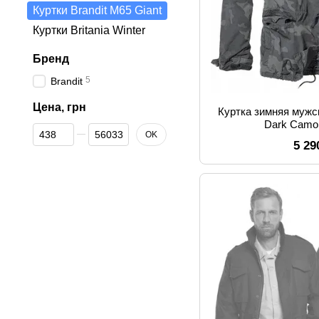
Куртки Brandit M65 Giant
Куртки Britania Winter
Бренд
5
Brandit
Цена, грн
Куртка зимняя мужск
Dark Camo
От Цена, грн
До Цена, грн
OK
5 29