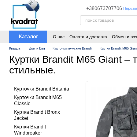
Перейти к основному контенту
+380673707706
Перезв
Каталог
О нас
Оплата и доставка
Обмен и воз
Квадрат
Дом и Быт
Курточки мужские Brandit
Куртки Brandit M65 Gian
Куртки Brandit M65 Giant –
стильные.
Курточки Brandit Britania
Курточки Brandit M65
Classic
Куртка Brandit Bronx
Jacket
Куртки Brandit
Windbreaker