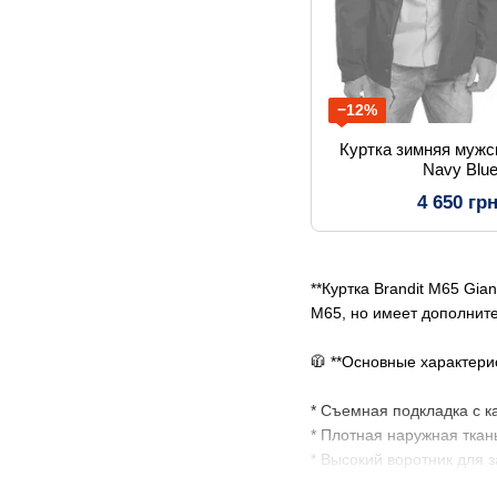
−12%
Куртка зимняя мужск
Navy Blu
4 650 гр
**Куртка Brandit M65 Gi
M65, но имеет дополните
🧥 **Основные характерис
* Съемная подкладка с к
* Плотная наружная ткан
* Высокий воротник для 
* Многофункциональные 