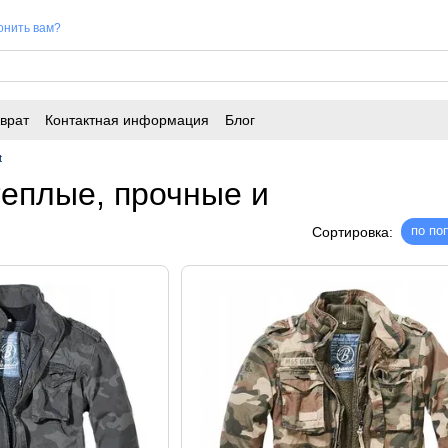
онить вам?
врат
Контактная информация
Блог
t
 теплые, прочные и
по по
Сортировка: