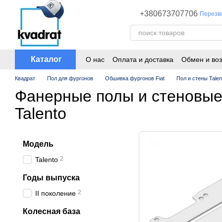
Перейти к основному контенту
+380673707706
Перезв
Каталог
О нас
Оплата и доставка
Обмен и воз
Квадрат
Пол для фургонов
Обшивка фургонов Fiat
Пол и стены Talen
Фанерные полы и стеновые 
Talento
Модель
2
Talento
Годы выпуска
2
ІІ поколение
Колесная база