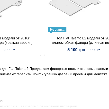
Новинка
L1 модели от 2016г
Пол Fiat Talento L2 модели от 2
ра (краткая версия)
влагостойкая фанера (длинная ве
н
5 100 грн
5 000 грн
6 000 грн
для Fiat Talento? Предлагаем фанерные полы и стеновые панели 
читывают габариты, конфигурацию дверей и проемы для монтажа, 
ра
антискользящая краска с резиновыми частицами