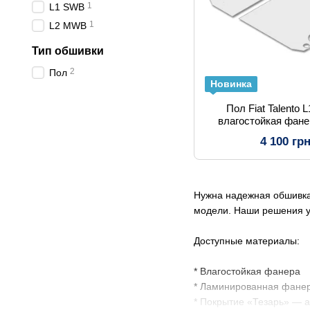
1
L1 SWB
1
L2 MWB
Тип обшивки
2
Пол
Новинка
Пол Fiat Talento 
влагостойкая фане
4 100 гр
Нужна надежная обшивка 
модели. Наши решения у
Доступные материалы:
* Влагостойкая фанера
* Ламинированная фане
* Покрытие «Тезарь» — 