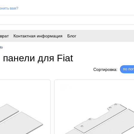
онить вам?
врат
Контактная информация
Блог
to
панели для Fiat
по по
Сортировка: