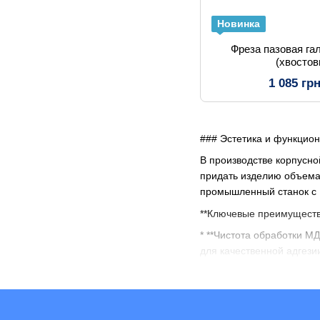
Новинка
Фреза пазовая га
(хвостов
1 085 гр
### Эстетика и функцио
В производстве корпусн
придать изделию объема,
промышленный станок с Ч
**Ключевые преимуществ
* **Чистота обработки М
для качественной адгези
** Долговечность режуще
идеальную геометрию ри
* **Широкий выбор проф
филенку.