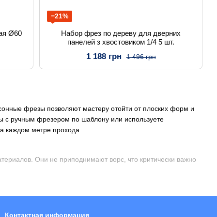
−21%
ая Ø60
Набор фрез по дереву для дверних
панелей з хвостовиком 1/4 5 шт.
1 188 грн
1 496 грн
сонные фрезы позволяют мастеру отойти от плоских форм и
вы с ручным фрезером по шаблону или используете
на каждом метре прохода.
териалов. Они не приподнимают ворс, что критически важно
воляет фрезе работать дольше между переточками, сохраняя
» до массивных фрез, имитирующих полноценную сборную
Контактная информация