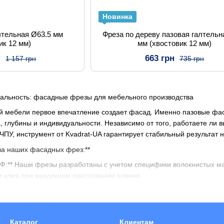
Новинка
лтельная Ø63.5 мм
Фреза по дереву пазовая галтельн
ик 12 мм)
мм (хвостовик 12 мм)
н
663 грн
1 157 грн
735 грн
нальность: фасадные фрезы для мебельного производства
ой мебели первое впечатление создает фасад. Именно пазовые фа
 глубины и индивидуальности. Независимо от того, работаете ли 
ПУ, инструмент от Kvadrat-UA гарантирует стабильный результат 
а наших фасадных фрез:**
ДФ:** Наши фрезы разработаны с учетом специфики волокнистых ма
и клея при вакуумном прессовании пленки.
й кромки: ** Использование мелкозернистого твердого сплава поз
сунка.
илей:** От тонких гравировальных линий для стиля «минимализм
Каталог
Клиентам