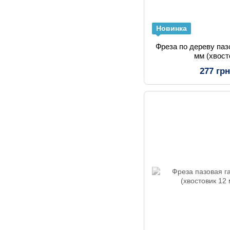
Новинка
Фреза по дереву па
мм (хвост
277 гр