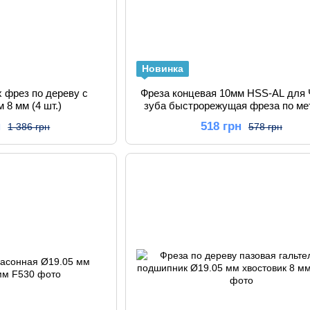
Новинка
 фрез по дереву с
Фреза концевая 10мм HSS-AL для 
 8 мм (4 шт.)
зуба быстрорежущая фреза по ме
алюминию и стали для CNC ста
н
518 грн
1 386 грн
578 грн