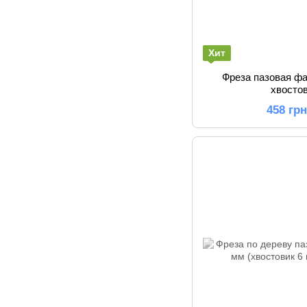
Хит
Фреза пазовая ф
хвосто
458 гр