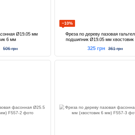
−10%
асонная Ø19.05 мм
Фреза по дереву пазовая гальте
вик 6 мм
подшипник Ø19.05 мм хвостовик
н
325 грн
506 грн
361 грн