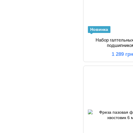
Новинка
Набор галтельных
подшипником
1 289 гр