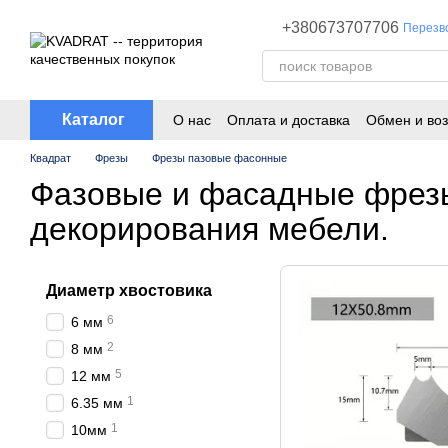
Перейти к основному контенту
+380673707706
Перезв
Каталог
О нас
Оплата и доставка
Обмен и воз
Квадрат
Фрезы
Фрезы пазовые фасонные
Фазовые и фасадные фрез
декорирования мебели.
Диаметр хвостовика
6
6 мм
2
8 мм
5
12 мм
1
6.35 мм
1
10мм