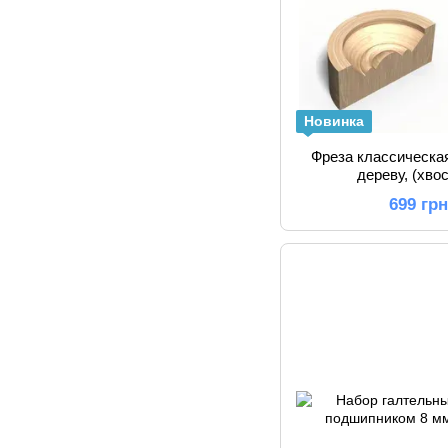
Новинка
Фреза классическа
дереву, (хво
699 гр