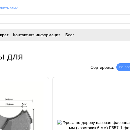
онить вам?
врат
Контактная информация
Блог
ы для
по по
Сортировка: