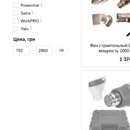
1
Powermat
1
Satra
1
WorkPRO
1
Yato
Цена, грн
Фен строительный 
От Цена, грн
До Цена, грн
мощность 2000
OK
1 37