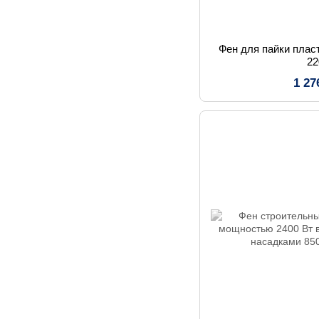
Фен для пайки плас
2
1 27