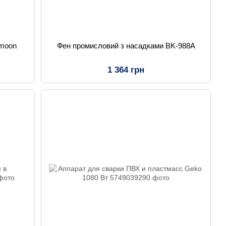
kmoon
Фен промисловий з насадками BK-988А
1 364 грн