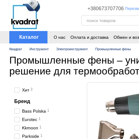
Перейти к основному контенту
+380673707706
Перезв
Каталог
О нас
Оплата и доставка
Обмен и воз
Квадрат
Инструмент
Электроинструмент
Промышленные фены
Промышленные фены – ун
решение для термообработ
3
Хит
Бренд
1
Bass Polska
1
Eurotec
1
Kkmoon
1
Parkside