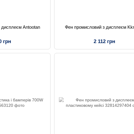
 дисплеєм Antootan
Фен промисловий з дисплеєм K
0 грн
2 112 грн