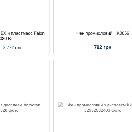
ПВХ и пластмасс Falon
Фен промисловий HK0056
1080 Вт
н
792 грн
2 772 грн