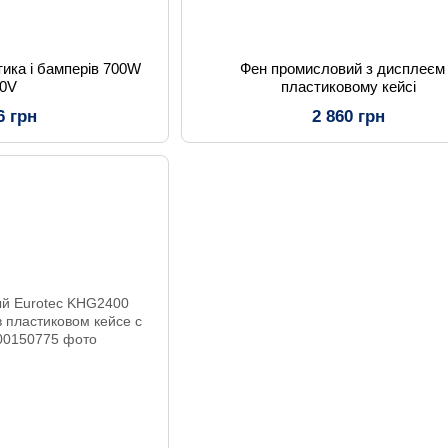
тика і бамперів 700W
Фен промисловий з дисплеєм
20V
пластиковому кейсі
6 грн
2 860 грн