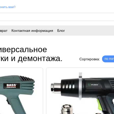
онить вам?
врат
Контактная информация
Блог
иверсальное
ки и демонтажа.
по по
Сортировка: