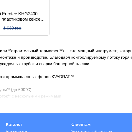
й Eurotec KHG2400
 пластиковом кейсе с
дками
н
1 639 грн
ли **строительный термофен**) — это мощный инструмент, которы
 монтаже и производстве. Благодаря контролируемому потоку горяче
усадочных трубок и сварки баннерной пленки.
сти промышленных фенов KVADRAT:**
уры** (до 600°C)
оток** с несколькими режимами
ля направленного нагрева
* и эргономичный корпус
на некоторых моделях
Каталог
Клиентам
**