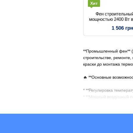
Хит
Фен строительны
мощностью 2400 Вт в
наса
1 506 гр
**Промышленный фен** (и
строительстве, ремонте,
краски до монтажа термо
🔥 **Основные возможно
* **Регулировка температ
* **Мощный воздушный п
* **Сменные насадки** д
* **Защита от перегрева*
* **Цифровой дисплей** 
🛠 **Сферы применения: