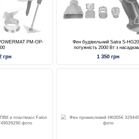
й POWERMAT PM-OP-
Фен будівельний Satra S-HG2
000
потужність 2000 Вт з насадка
2 грн
1 350 грн