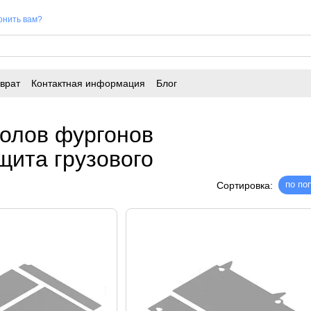
онить вам?
врат
Контактная информация
Блог
полов фургонов
щита грузового
по по
Сортировка: