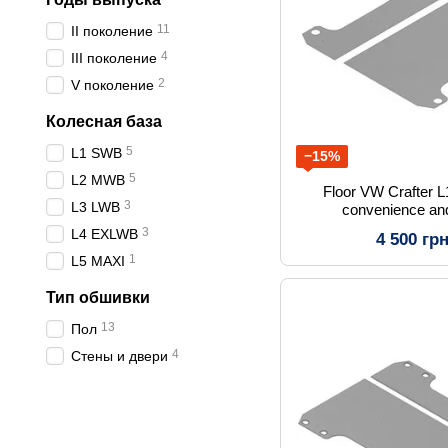
11
ІІ поколение
4
ІІІ поколение
2
V поколение
Колесная база
5
L1 SWB
−15%
5
L2 MWB
Floor VW Crafter 
3
L3 LWB
convenience and
transp
3
L4 EXLWB
4 500 гр
1
L5 MAXI
Тип обшивки
13
Пол
4
Стены и двери