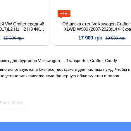
−8%
ей VW Crafter средний
Обшивка стен Volkswagen Crafter 
017)L2 H1 H2 H3 ФК
XLWB W906 (2007-2023)L4 ФК ф
нера
н
17 900 грн
15 300 грн
19 500 грн
ка для фургонов Volkswagen — Transporter, Crafter, Caddy
вно используются в бизнесе, доставке и для частных нужд. Чтобы п
но установить качественную фанерную обшивку стен и полов.
7 или 10 мм
 без подгонки
х повреждений, влаги, стирания
вого отсека
тельный результат