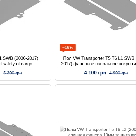
−16%
L1 SWB (2006-2017)
Пол VW Transporter T5 T6 L1 SWB 
 safety of cargo
2017) фанерное напольное покрыт
ortation
н
4 100 грн
5 300 грн
4 900 грн