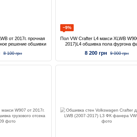
−9%
LWB от 2017г. прочная
Пол VW Crafter L4 макси XLWB W906
ное решение обшивки
2017)L4 обшивка пола фургона ф
н
8 200 грн
8 100 грн
9 000 грн