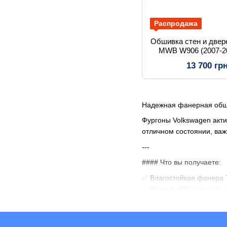
Распродажа
Обшивка стен и двер
MWB W906 (2007-2
фа
13 700 гр
Надежная фанерная обшив
Фургоны Volkswagen акти
отличном состоянии, важ
---
#### Что вы получаете:
✅ Влагостойкая фанера 
✅ Точный ЧПУ-раскрой —
✅ Защита от механически
✅ Эстетический вид грузо
✅ Быстрый монтаж и дли