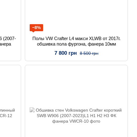
−8%
 (2007-
Полы VW Crafter L4 макси XLWB от 2017г.
анера
обшивка пола фургона, фанера 10мм
7 800 грн
8 500 грн