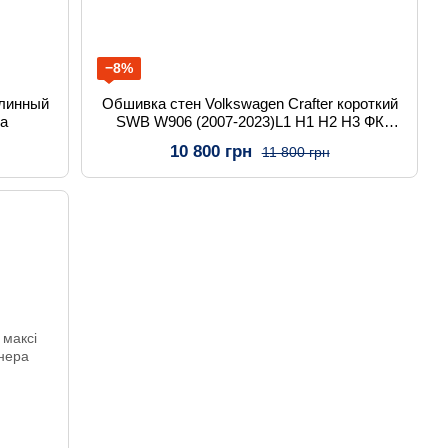
−8%
длинный
Обшивка стен Volkswagen Crafter короткий
ра
SWB W906 (2007-2023)L1 H1 H2 H3 ФК
фанера
10 800 грн
11 800 грн