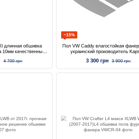
−15%
I длинная обшивка
Пол VW Caddy влагостойкая фане
а 10мм качественный
украинский производитель Kaps
аскрой
н
3 300 грн
4 700 грн
3 900 грн