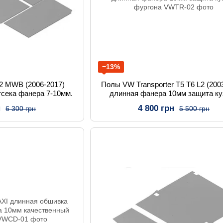
−13%
L2 MWB (2006-2017)
Полы VW Transporter T5 T6 L2 (200
тсека фанера 7-10мм.
длинная фанера 10мм защита ку
фургона
н
4 800 грн
6 300 грн
5 500 грн