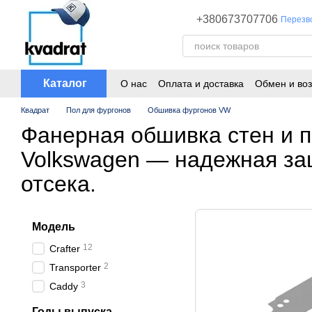
Перейти к основному контенту
+380673707706
Перезв
Каталог
О нас
Оплата и доставка
Обмен и воз
Квадрат
Пол для фургонов
Обшивка фургонов VW
Фанерная обшивка стен и 
Volkswagen — надежная за
отсека.
Модель
12
Crafter
2
Transporter
3
Caddy
Годы выпуска