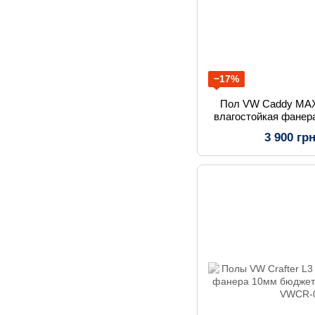
−17%
Пол VW Caddy MAX
влагостойкая фанер
ЧПУ р
3 900 гр