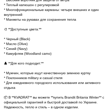
* Высокий воротник для защиты от ветра
* Теплый капюшон с регулировкой
* Многофункциональные карманы: четыре внешних и один
внутренний
* Манжеты на рукавах для сохранения тепла
🎨 **Доступные цвета:**
* Черный (Black)
* Масло (Olive)
* Синий (Navy)
* Камуфляж (Woodland camo)
👤 **Для кого подходит:**
* Мужчин, которые ищут качественную зимнюю куртку
* Поклонников military и casual стиля
* Для ежедневного городского использования или активного
отдыха
📦 В **KVADRAT** вы можете **купить Brandit Britania Winter** с
официальной гарантией и быстрой доставкой по Украине.
Надежность, тепло и стиль – в одном изделии.