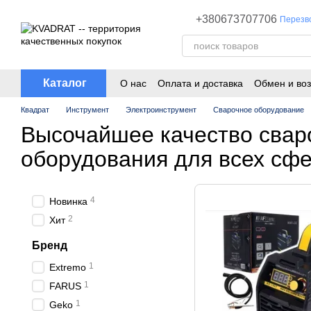
Перейти к основному контенту
+380673707706
Перезв
Каталог
О нас
Оплата и доставка
Обмен и воз
Квадрат
Инструмент
Электроинструмент
Сварочное оборудование
Высочайшее качество свар
оборудования для всех сф
4
Новинка
2
Хит
Бренд
1
Extremo
1
FARUS
1
Geko