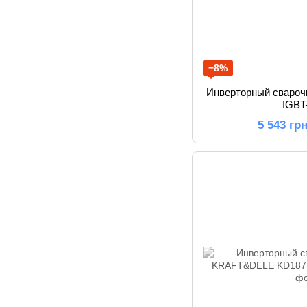
−8%
Инверторный сваро
IGBT
5 543 гр