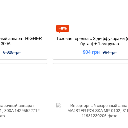
−6%
чный аппарат HIGHER
Газовая горелка с 3 диффузорами (
-300A
бутан) + 1.5м рукав
н
904 грн
6 025 грн
964 грн