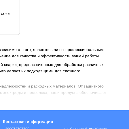
color
зависимо от того, являетесь ли вы профессиональным
ение для качества и эффективности вашей работы.
ой сварки, предназначенные для обработки различных
 что делает их подходящими для сложного
надлежностей и расходных материалов. От защитного
ак электроды и проволока, наши продукты обеспечивают
 способность соответствовать требованиям как
 крупномасштабными промышленными приложениями или
Контактная информация
 по металлообработке на новый уровень!