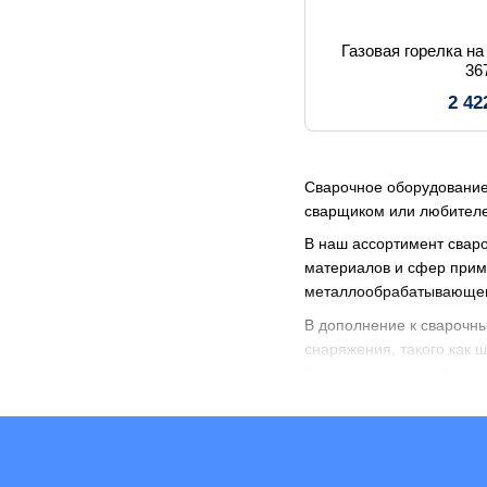
Газовая горелка на
36
2 42
Сварочное оборудование
сварщиком или любителе
В наш ассортимент сваро
материалов и сфер прим
металлообрабатывающего
В дополнение к сварочн
снаряжения, такого как 
безопасность и стабильн
Каждый предмет в нашей 
профессиональных, так 
мелкими ремонтами, у н
Ознакомьтесь с нашим вы