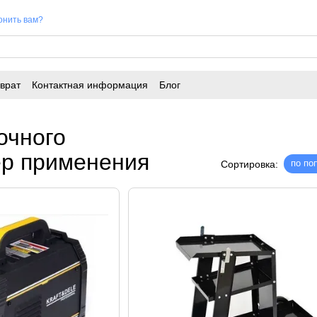
онить вам?
врат
Контактная информация
Блог
очного
ер применения
по по
Сортировка: