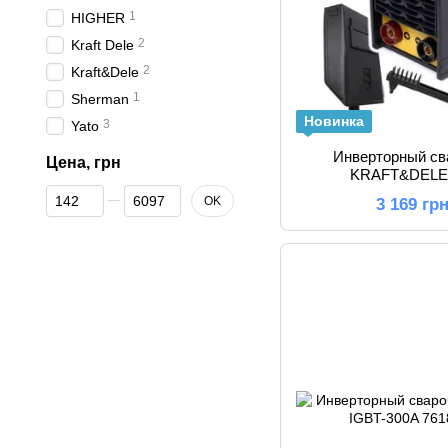
1
HIGHER
2
Kraft Dele
2
Kraft&Dele
1
Sherman
Новинка
3
Yato
Инверторный св
Цена, грн
KRAFT&DELE 
От Цена, грн
До Цена, грн
OK
3 169 гр