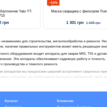
−10%
 баллончик Yato YT-
Маска сварщика с фильтром True 
715
2 грн
1 301 грн
1 445 грн
 незаменимо для строительства, металлообработки и ремонта. Не
м, наличие правильных инструментов может иметь решающее знач
чного оборудования входят аппараты для сварки MIG, TIG и дугов
енения. Эти аппараты обеспечивают надежную работу и точность,
 производства и тяжелого ремонта.
ым аппаратам мы предлагаем широкий ассортимент сварочных при
шлемы и перчатки, до необходимых расходных материалов, таких к
ую работу.
коллекции выбран за его долговечность, простоту использования и
и домашних проектов. Независимо от того, работаете ли вы над
ас есть необходимые вам решения для сварки.
Каталог
Клиентам
бором сварочного оборудования сегодня и выведите свои проекты