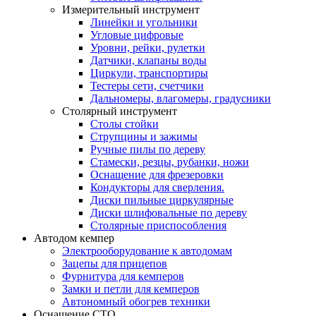
Измерительный инструмент
Линейки и угольники
Угловые цифровые
Уровни, рейки, рулетки
Датчики, клапаны воды
Циркули, транспортиры
Тестеры сети, счетчики
Дальномеры, влагомеры, градусники
Столярный инструмент
Столы стойки
Струпцины и зажимы
Ручные пилы по дереву
Стамески, резцы, рубанки, ножи
Оснащение для фрезеровки
Кондукторы для сверления.
Диски пильные циркулярные
Диски шлифовальные по дереву
Столярные приспособления
Автодом кемпер
Электрооборудование к автодомам
Зацепы для прицепов
Фурнитура для кемперов
Замки и петли для кемперов
Автономный обогрев техники
Оснащение СТО