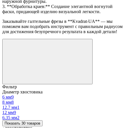
наружной фурнитуры.
3. **Обработка краев:** Создание элегантной вогнутой
фаски, придающей изделию визуальной легкости.
Заказывайте галтельные фрезы в **Kvadrat-UA** — мы
поможем вам подобрать инструмент с правильным радиусом
для достижения безупречного результата в каждой детали!
Фильтр
Диаметр хвостовика
6 мм
9
8 мм
8
12.7 мм
1
12 мм
9
6.35 мм
2
Показать 30 товаров