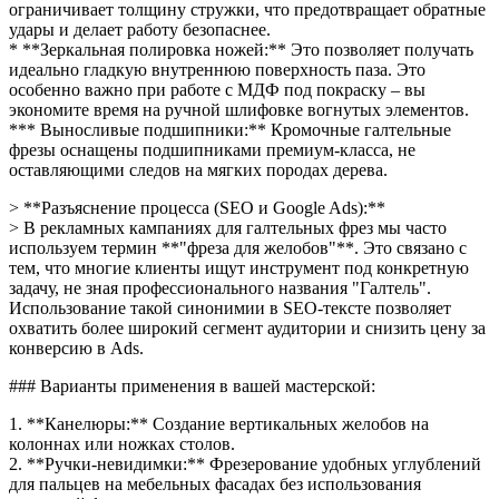
ограничивает толщину стружки, что предотвращает обратные
удары и делает работу безопаснее.
* **Зеркальная полировка ножей:** Это позволяет получать
идеально гладкую внутреннюю поверхность паза. Это
особенно важно при работе с МДФ под покраску – вы
экономите время на ручной шлифовке вогнутых элементов.
*** Выносливые подшипники:** Кромочные галтельные
фрезы оснащены подшипниками премиум-класса, не
оставляющими следов на мягких породах дерева.
> **Разъяснение процесса (SEO и Google Ads):**
> В рекламных кампаниях для галтельных фрез мы часто
используем термин **"фреза для желобов"**. Это связано с
тем, что многие клиенты ищут инструмент под конкретную
задачу, не зная профессионального названия "Галтель".
Использование такой синонимии в SEO-тексте позволяет
охватить более широкий сегмент аудитории и снизить цену за
конверсию в Ads.
### Варианты применения в вашей мастерской:
1. **Канелюры:** Создание вертикальных желобов на
колоннах или ножках столов.
2. **Ручки-невидимки:** Фрезерование удобных углублений
для пальцев на мебельных фасадах без использования