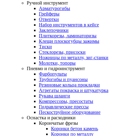
Ручной инструмент
Арматурогибы
Грейферы
Отвертки
Набор инструментов в кейсе
Заклепочники
Плиткорезы, ламинаторизы
Клещи плоскогубцы зажимы
Тиски
Стеклорезы, присоски
Ножницы по металлу, зиг-станки
Молотки, топоры
Пневмо и гидроинструмент
Фарбопульты
Трубогибы и пуансоны
Резиновые кольца прокладки
Агрегаты покраска и штукатурка
Рукава шланги
Компрессоры, пресостаты
Гидравлические прессы
Пескоструйное оборудование
Оснастка и расходники
Корончатые фрезы
Коронки бетон камень
Коронки по металлу