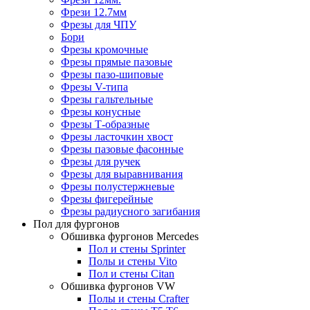
Фрези 12.7мм
Фрезы для ЧПУ
Бори
Фрезы кромочные
Фрезы прямые пазовые
Фрезы пазо-шиповые
Фрезы V-типа
Фрезы гальтельные
Фрезы конусные
Фрезы Т-образные
Фрезы ласточкин хвост
Фрезы пазовые фасонные
Фрезы для ручек
Фрезы для выравнивания
Фрезы полустержневые
Фрезы фигерейные
Фрезы радиусного загибания
Пол для фургонов
Обшивка фургонов Mercedes
Пол и стены Sprinter
Полы и стены Vito
Пол и стены Citan
Обшивка фургонов VW
Полы и стены Crafter