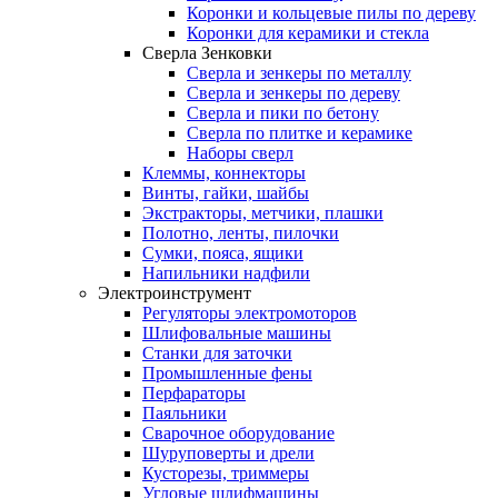
Коронки и кольцевые пилы по дереву
Коронки для керамики и стекла
Сверла Зенковки
Сверла и зенкеры по металлу
Сверла и зенкеры по дереву
Сверла и пики по бетону
Сверла по плитке и керамике
Наборы сверл
Клеммы, коннекторы
Винты, гайки, шайбы
Экстракторы, метчики, плашки
Полотно, ленты, пилочки
Сумки, пояса, ящики
Напильники надфили
Электроинструмент
Регуляторы электромоторов
Шлифовальные машины
Станки для заточки
Промышленные фены
Перфараторы
Паяльники
Сварочное оборудование
Шуруповерты и дрели
Кусторезы, триммеры
Угловые шлифмашины