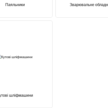
Паяльники
Зварювальне облад
утові шліфмашини