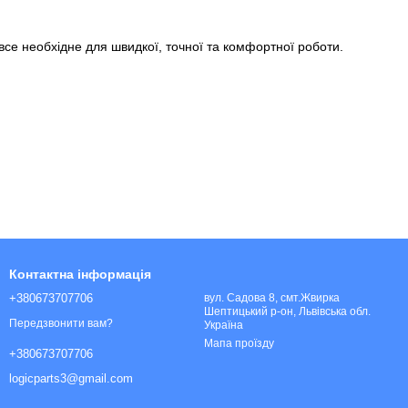
все необхідне для швидкої, точної та комфортної роботи.
Контактна інформація
+380673707706
вул. Садова 8, смт.Жвирка
Шептицький р-он, Львівська обл.
Передзвонити вам?
Україна
Мапа проїзду
+380673707706
logicparts3@gmail.com