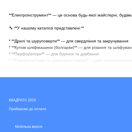
**Електроінструмент** — це основа будь-якої майстерні, будів
🔧 **У нашому каталозі представлені:**
* **Дрилі та шуруповерти** — для свердління та закручування
* **Кутові шліфмашини (болгарки)** — для різання та шліфуван
* **Перфоратори** — для буріння та довбання
* **Електролобзики та циркулярні пилки** — для точного розпи
* **Фрезери, шліфувальні машини, міксери, реноватори** — дл
⚙️ **Переваги електроінструменту з KVADRAT:**
* Висока якість і надійність
* Потужність і довговічність моторів
КВАДРАТ© 2026
* Ергономічний дизайн та простота використання
Приймаємо до оплати
* Гарантія від виробника та сервісне обслуговування
💼 Незалежно від того, чи ви професіонал, чи шукаєте інструм
Мобільна версія