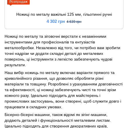
Розпродаж
Ножиці по металу важільні 125 мм, гільотинні ручні
4 302 грн
4 639 грн
Ножиці по металу та зіговочні верстати є незамінними
інструментами для професіоналів та ентузіастів
металообробки. Незалежно від того, чи потрібно вам зробити
точні надрізи чи додати складні деталі до металевих
поверхонь, ці інструменти з легкістю забезпечують чудові
результати.
Наш вибір ножиць по металу включає варіанти прямого та
криволінійного різання, що дозволяє обробляти різні
матеріали та товщину. Розроблені з урахуванням довговічності
та ефективності, ці ножиці забезпечують чисті та точні зрізи
кожного разу. Ідеально підходить для майстерень і
промислових застосувань, вони створені, щоб служити довго і
працювати в складних умовах.
Бісерно-бісерні машини, також відомі як зігінг-машини,
додають деталей і функціональності металевим листам.
Ідеально підходять для створення декоративних країв,