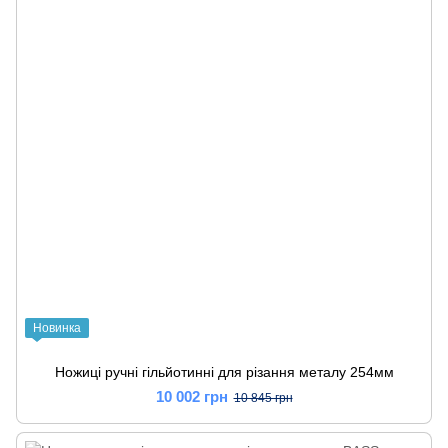
Новинка
Ножиці ручні гільйотинні для різання металу 254мм
10 002 грн
10 845 грн