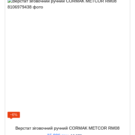
−6%
Верстат зіговочний ручний CORMAK METCOR RM08