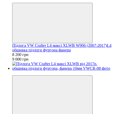
−9%
Підлога VW Crafter L4 максі XLWB W906 (2007-2017)L4
обшивка підлоги фургона фанера
8 200 грн
9 000 грн
−8%