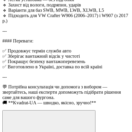
🔹 Захист від вологи, подряпин, ударів
🔹 Варіанти для баз SWB, MWB, LWB, XLWB, L5
🔹 Підходить для VW Crafter W906 (2006–2017) і W907 (з 2017
р.)
---
#### Переваги:
✅ Продовжує термін служби авто
✅ Зберігає вантажний відсік у чистоті
✅ Покращує безпеку вантажоперевезень
✅ Виготовлено в Україні, доставка по всій країні
---
💬 Потрібна консультація чи допомога з вибором —
звертайтесь, наші експерти допоможуть підібрати рішення
саме для вашого фургона.
🚚 **Kvadrat-UA — швидко, якісно, зручно!**