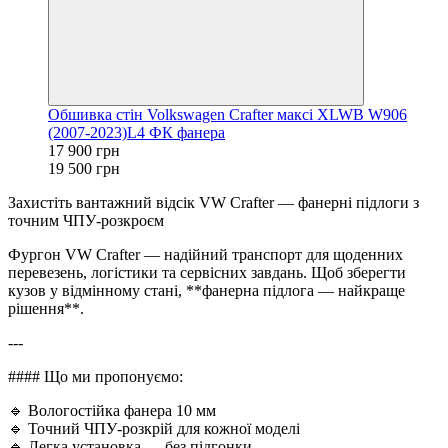
Обшивка стін Volkswagen Crafter максі XLWB W906
(2007-2023)L4 ФК фанера
17 900 грн
19 500 грн
Захистіть вантажний відсік VW Crafter — фанерні підлоги з
точним ЧПУ-розкроєм
Фургон VW Crafter — надійний транспорт для щоденних
перевезень, логістики та сервісних завдань. Щоб зберегти
кузов у відмінному стані, **фанерна підлога — найкраще
рішення**.
---
#### Що ми пропонуємо:
🔹 Вологостійка фанера 10 мм
🔹 Точний ЧПУ-розкрій для кожної моделі
🔹 Легка установка — без підгонки