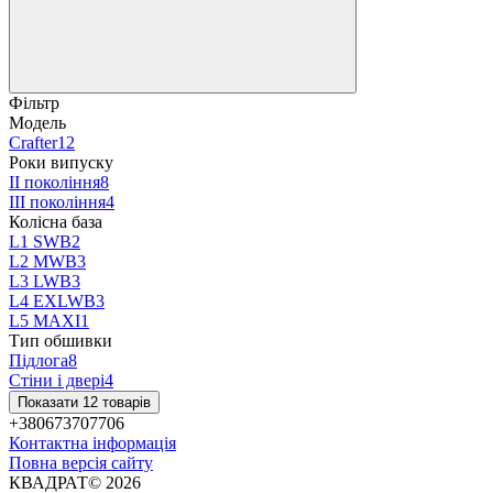
Фільтр
Модель
Crafter
12
Роки випуску
ІІ покоління
8
ІІІ покоління
4
Колісна база
L1 SWB
2
L2 MWB
3
L3 LWB
3
L4 EXLWB
3
L5 MAXI
1
Тип обшивки
Підлога
8
Стіни і двері
4
Показати 12 товарів
+380673707706
Контактна інформація
Повна версія сайту
КВАДРАТ© 2026