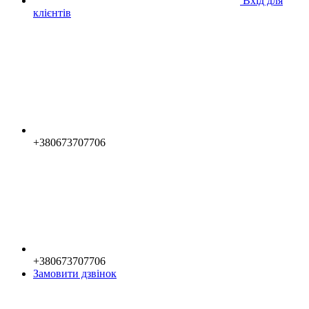
Вхід для
клієнтів
+380673707706
+380673707706
Замовити дзвінок