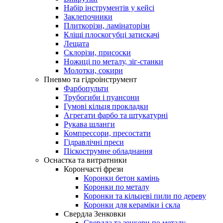
Набір інструментів у кейсі
Заклепочники
Плиткорізи, ламінаторізи
Кліщі плоскогубці затискачі
Лещата
Склорізи, присоски
Ножиці по металу, зіг-станки
Молотки, сокири
Пневмо та гідроінструмент
Фарбопульти
Трубогиби і пуансони
Гумові кільця прокладки
Агрегати фарбо та штукатурні
Рукава шланги
Компрессори, пресостати
Гідравлічні преси
Піскострумне обладнання
Оснастка та витратники
Корончасті фрези
Коронки бетон камінь
Коронки по металу
Коронки та кільцеві пили по дереву
Коронки для кераміки і скла
Свердла Зенковки
Свердла та зенкери по металу