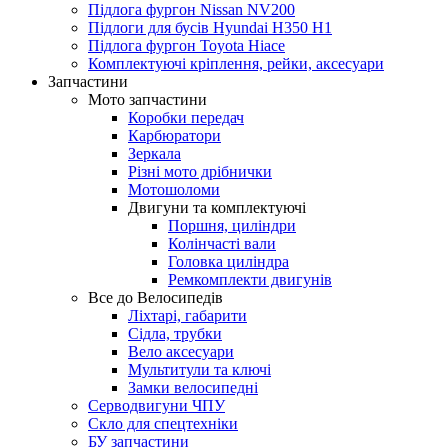
Підлога фургон Nissan NV200
Підлоги для бусів Hyundai H350 H1
Підлога фургон Toyota Hiace
Комплектуючі кріплення, рейки, аксесуари
Запчастини
Мото запчастини
Коробки передач
Карбюратори
Зеркала
Різні мото дрібнички
Мотошоломи
Двигуни та комплектуючі
Поршня, циліндри
Колінчасті вали
Головка циліндра
Ремкомплекти двигунів
Все до Велосипедів
Ліхтарі, габарити
Сідла, трубки
Вело аксесуари
Мультитули та ключі
Замки велосипедні
Серводвигуни ЧПУ
Скло для спецтехніки
БУ запчастини