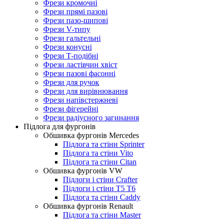
Фрези кромочні
Фрези прямі пазові
Фрези пазо-шипові
Фрези V-типу
Фрези гальтельні
Фрези конусні
Фрези Т-подібні
Фрези ластівчин хвіст
Фрези пазові фасонні
Фрези для ручок
Фрези для вирівнювання
Фрези напівстержневі
Фрези фігерейні
Фрези радіусного загинання
Підлога для фургонів
Обшивка фургонів Mercedes
Підлога та стіни Sprinter
Підлога та стіни Vito
Підлога та стіни Citan
Обшивка фургонів VW
Підлоги і стіни Crafter
Підлоги і стіни T5 T6
Підлога та стіни Caddy
Обшивка фургонів Renault
Підлога та стіни Master