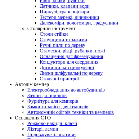
Рівні, рейки, рулетки
Датчики, клапани води
Циркулі, транспортири
Тестери мережі, лічильники
Далекоміри, вологоміри, градусники
Столярний інструмент
Столи стійки
Струпцини та зажими
Ручні пили по дереву
Стамески, різці, рубанки, ножі
Оснащення для фрезерування
Кондуктори для свердління
Диски пильні циркулярні
Диски шліфувальні по дереву
Столярні пристрої
Автодім кемпер
Електрообладнання до автобудинків
Зачіпи до причіпів
Фурнітура для кемперів
Замки та завіси для кемперів
Автономний обігрів техніки та кемперів
Оснащення СТО
Рожково накидні ключі
Ліхтарі, лампи
Подовжувачі, штативи