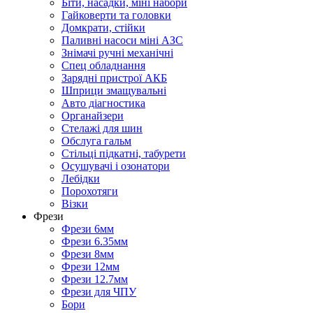
Біти, насадки, міні набори
Гайковерти та головки
Домкрати, стійки
Паливні насоси міні АЗС
Знімачі ручні механічні
Спец обладнання
Зарядні пристрої АКБ
Шприци змащувальні
Авто діагностика
Органайзери
Стелажі для шин
Обслуга гальм
Стільці підкатні, табурети
Осушувачі і озонатори
Лебідки
Порохотяги
Візки
Фрези
Фрези 6мм
Фрези 6.35мм
Фрези 8мм
Фрези 12мм
Фрези 12.7мм
Фрези для ЧПУ
Бори