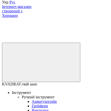
Укр
Рус
Інтернет-магазин
створений з
Хорошоп
KVADRAT-твій шоп
Інструмент
Ручний інструмент
Арматурогиби
Грейфери
Викрутки