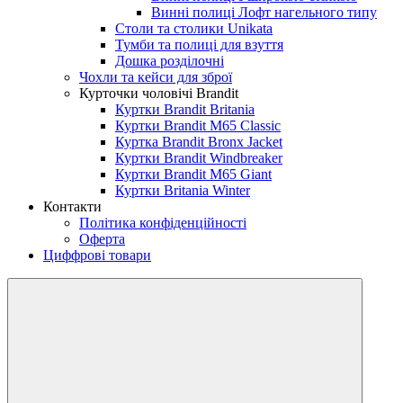
Винні полиці Лофт нагельного типу
Столи та столики Unikata
Тумби та полиці для взуття
Дошка розділочні
Чохли та кейси для зброї
Курточки чоловічі Brandit
Куртки Brandit Britania
Куртки Brandit M65 Classic
Куртка Brandit Bronx Jacket
Куртки Brandit Windbreaker
Куртки Brandit M65 Giant
Куртки Britania Winter
Контакти
Політика конфіденційності
Оферта
Циффрові товари