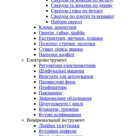
Свердла та зенкери по дереву
Свердла і піки по бетону
Свердла по плитці та кераміці
Набори свердл
Клеми, конектори
Гвинти, гайки, шайби
Екстрактори, мітчики, плашки
Полотно, стрічки, пилочки
Сумки, пояса, ящики
Напилки надфілі
Електроінструмент
Регулятори електромоторів
Шліфувальні машини
Верстати для заточування
Промислові фени
Перфоратори
Паяльники
Зварювальне обладнання
Шуруповерти і дрилі
Кущорізи, тримери
Кутові шліфмашини
Вимірювальний інструмент
Лінійки та кутники
Кутоміри цифрові