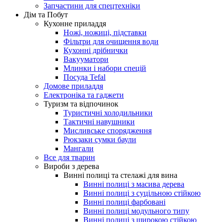
Запчастини для спецтехніки
Дім та Побут
Кухонне приладдя
Ножі, ножиці, підставки
Фільтри для очищення води
Кухонні дрібнички
Вакууматори
Млинки і набори спецій
Посуда Tefal
Домове приладдя
Електроніка та гаджети
Туризм та відпочинок
Туристичні холодильники
Тактичні навушники
Мисливське спорядження
Рюкзаки сумки баули
Мангали
Все для тварин
Вироби з дерева
Винні полиці та стелажі для вина
Винні полиці з масива дерева
Винні полиці з суцільною стійкою
Винні полиці фарбовані
Винні полиці модульного типу
Винні полиці з широкою стійкою