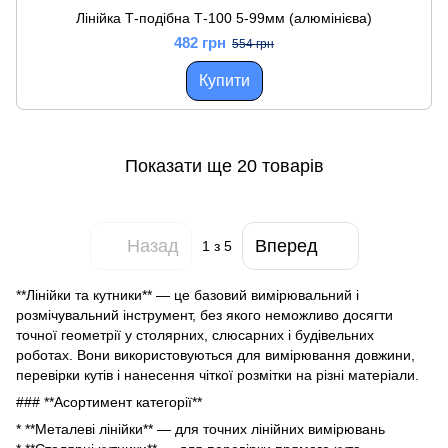
Лінійка Т-подібна Т-100 5-99мм (алюмінієва)
482 грн
554 грн
Купити
Показати ще 20 товарів
Назад
Вперед
1
з 5
**Лінійки та кутники** — це базовий вимірювальний і
розмічувальний інструмент, без якого неможливо досягти
точної геометрії у столярних, слюсарних і будівельних
роботах. Вони використовуються для вимірювання довжини,
перевірки кутів і нанесення чіткої розмітки на різні матеріали.
### **Асортимент категорії**
* **Металеві лінійки** — для точних лінійних вимірювань