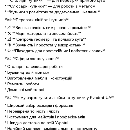
* **Столярні кутники** — для перевірки прямого кута
* **Слюсарні кутники** — для роботи з металом
* **Кутники з розміткою та додатковими шкалами**
### **Переваги лінійок і кутників**
* 📏 **Висока точність вимірювань і розмітки**
* 🛠 **Міцні матеріали та зносостійкість**
* 📐 **Контроль геометрії та прямого кута**
* 🎯 **Зручність і простота у використанні**
* ⚙ **Підходять для професійних і побутових задач**
### **Сфери застосування**
* Столярні та слюсарні роботи
* Будівництво й монтаж
* Виготовлення меблів і конструкцій
* Ремонтні роботи
* Домашні майстерні
### **Чому варто купити лінійки та кутники у Kvadrat-UA**
* Широкий вибір розмірів і форматів
* Перевірена точність і якість
* Інструмент для майстрів і професіоналів
* Швидка доставка по всій Україні
* Надійний магазин вимірювального інструменту