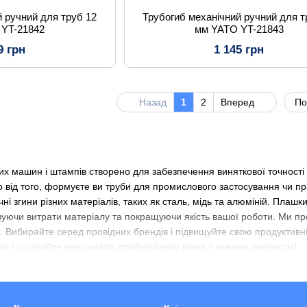
й ручний для труб 12
Трубогиб механічний ручний для т
 YT-21842
мм YATO YT-21843
9 грн
1 145 грн
Назад
1
2
Вперед
По
х машин і штампів створено для забезпечення виняткової точності т
но від того, формуєте ви труби для промислового застосування чи 
чні згини різних матеріалів, таких як сталь, мідь та алюміній. Пла
мізуючи витрати матеріалу та покращуючи якість вашої роботи. Ми пр
. Вибирайте серед провідних брендів і підвищуйте свою продуктивн
раз і досягайте результатів професійного рівня з кожним проектом!