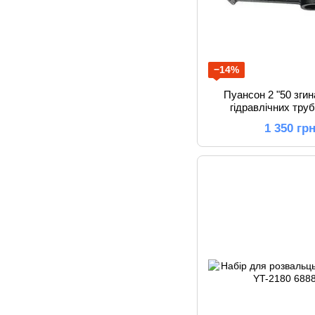
−14%
Пуансон 2 "50 зги
гідравлічних тру
1 350 гр