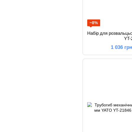
−8%
Набір для розвальць
YT-
1 036 гр