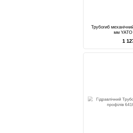
Трубогиб механічни
мм YATO
1 12