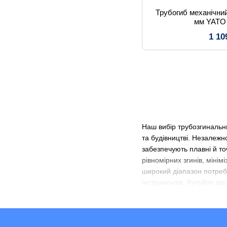
Трубогиб механічни
мм YATO
1 10
Наш вибір трубозгинальни
та будівництві. Незалеж
забезпечують плавні й то
рівномірних згинів, міні
широкий діапазон потреб
інструментів. Купуйте за