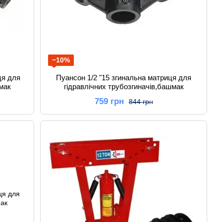
−10%
ця для
Пуансон 1/2 "15 згинальна матриця для
мак
гідравлічних трубозгиначів,башмак
759 грн
844 грн