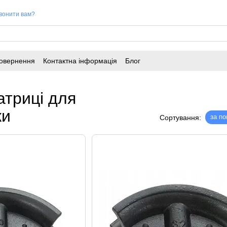
вонити вам?
повернення
Контактна інформація
Блог
атриці для
ки
за п
Сортування: