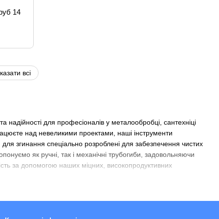
руб 14
казати всі
а надійності для професіоналів у металообробці, сантехніці
працюєте над невеликими проектами, наші інструменти
шки для згинання спеціально розроблені для забезпечення чистих
опонуємо як ручні, так і механічні трубогиби, задовольняючи
ість за допомогою наших міцних, високопродуктивних