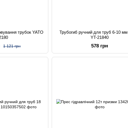
овування трубок YATO
Трубогиб ручний для труб 6-10 м
2180
YT-21840
н
578 грн
1 121 грн