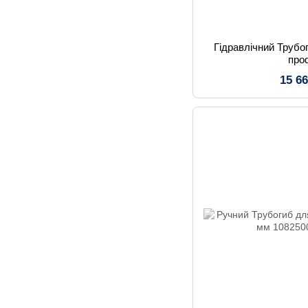
Гідравлічний Трубо
про
15 6