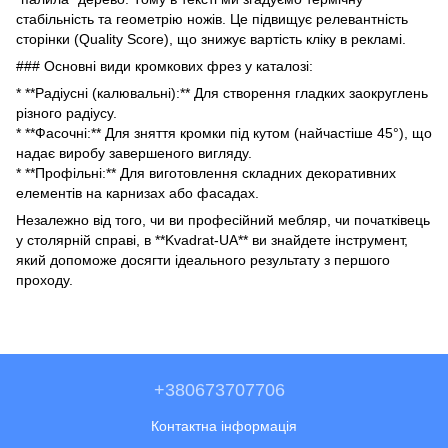
стабільність та геометрію ножів. Це підвищує релевантність
сторінки (Quality Score), що знижує вартість кліку в рекламі.
### Основні види кромкових фрез у каталозі:
* **Радіусні (калювальні):** Для створення гладких заокруглень
різного радіусу.
* **Фасочні:** Для зняття кромки під кутом (найчастіше 45°), що
надає виробу завершеного вигляду.
* **Профільні:** Для виготовлення складних декоративних
елементів на карнизах або фасадах.
Незалежно від того, чи ви професійний мебляр, чи початківець
у столярній справі, в **Kvadrat-UA** ви знайдете інструмент,
який допоможе досягти ідеального результату з першого
проходу.
+380673707706
Контактна інформація