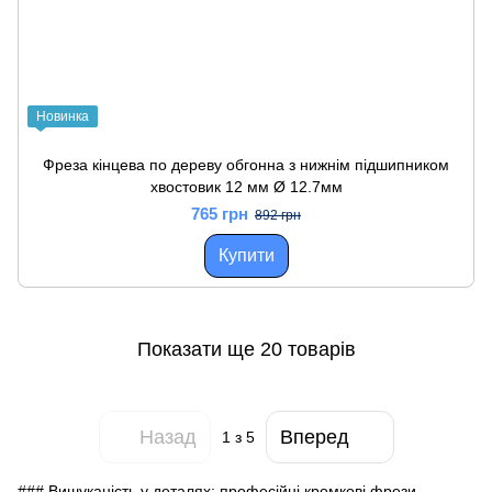
Новинка
Фреза кінцева по дереву обгонна з нижнім підшипником
хвостовик 12 мм Ø 12.7мм
765 грн
892 грн
Купити
Показати ще 20 товарів
Назад
Вперед
1
з 5
### Вишуканість у деталях: професійні кромкові фрези