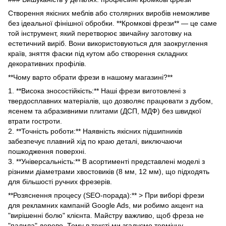
Створення якісних меблів або столярних виробів неможливе
без ідеальної фінішної обробки. **Кромкові фрези** — це саме
той інструмент, який перетворює звичайну заготовку на
естетичний виріб. Вони використовуються для заокруглення
країв, зняття фаски під кутом або створення складних
декоративних профілів.
**Чому варто обрати фрези в нашому магазині?**
1. **Висока зносостійкість:** Наші фрези виготовлені з
твердосплавних матеріалів, що дозволяє працювати з дубом,
ясенем та абразивними плитами (ДСП, МДФ) без швидкої
втрати гостроти.
2. **Точність роботи:** Наявність якісних підшипників
забезпечує плавний хід по краю деталі, виключаючи
пошкодження поверхні.
3. **Універсальність:** В асортименті представлені моделі з
різними діаметрами хвостовиків (8 мм, 12 мм), що підходять
для більшості ручних фрезерів.
**Розяснення процесу (SEO-порада):** > При виборі фрези
для рекламних кампаній Google Ads, ми робимо акцент на
"вирішенні болю" клієнта. Майстру важливо, щоб фреза не
"палила" дерево. Тому в тексті ми згадуємо термічну