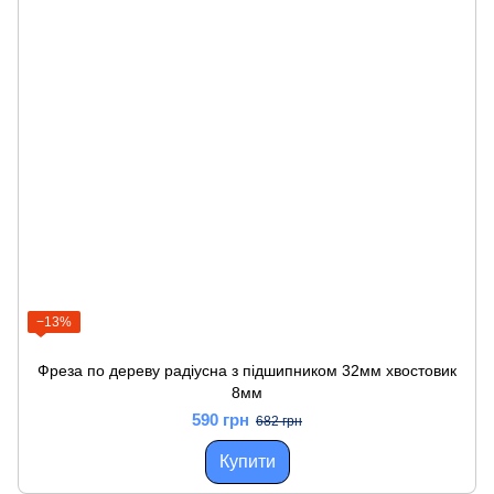
−13%
Фреза по дереву радіусна з підшипником 32мм хвостовик
8мм
590 грн
682 грн
Купити