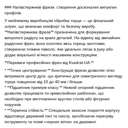
### Напівстержневі фрези: створення досконалих випуклих
профілів
У меблевому виробництві обробка торця — це фінальний
штрих, що визначає комфорт та безпеку виробу.
**Напівстержнева фреза** призначена для формування
випуклого радіусу на краях деталей. На відміну від звичайних
радіусних фрез, вона охоплює весь торець заготовки,
створюючи плавне півколо, яке ідеально лягає в руку або
додає візуальної м'якості масивним конструкціям.
**Переваги професійних фрез від Kvadrat-UA:**
* **Точне центрування:** Конструкція фрези дозволяє чітко
витримати центр дуги, що критично для симетричного вигляду
торця товщиною від 10 до 40 мм і більше.
* **Підшипник преміум-класу:** Нижній опорний підшипник
дозволяє працювати по криволінійних шаблонах, що
необхідно при виготовленні круглих столів або фігурних
поручнів.
* **Термічна стійкість:** Спеціальне захисне покриття корпусу
відштовхує деревний пил та смолу, запобігаючи перегріву
інструменту та появі «чорних міток» на деревині.