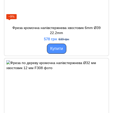
−9%
Фреза кромочна напівстержнева хвостовик 6mm Ø39
22.2mm
578 грн
639 грн
Купити