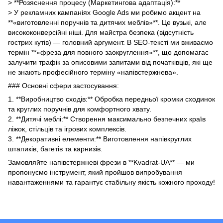
> **Розяснення процесу (Маркетингова адаптація):**
> У рекламних кампаніях Google Ads ми робимо акцент на
**«виготовленні поручнів та дитячих меблів»**. Це вузькі, але
висококонверсійні ніші. Для майстра безпека (відсутність
гострих кутів) — головний аргумент. В SEO-тексті ми вживаємо
термін **«фреза для повного заокруглення»**, що допомагає
залучити трафік за описовими запитами від початківців, які ще
не знають професійного терміну «напівстержнева».
### Основні сфери застосування:
1. **Виробництво сходів:** Обробка передньої кромки сходинок
та круглих поручнів для комфортного хвату.
2. **Дитячі меблі:** Створення максимально безпечних країв
ліжок, стільців та ігрових комплексів.
3. **Декоративні елементи:** Виготовлення напівкруглих
штапиків, багетів та карнизів.
Замовляйте напівстержневі фрези в **Kvadrat-UA** — ми
пропонуємо інструмент, який пройшов випробування
навантаженнями та гарантує стабільну якість кожного проходу!