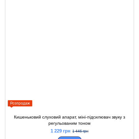
Розпродаж
Кишеньковий слуховий апарат, міні-підсилювач звуку з
регульованим тоном
1 229 грн
1 446 грн