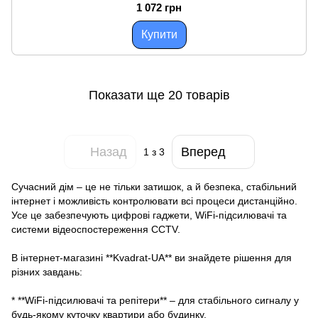
1 072 грн
Купити
Показати ще 20 товарів
Назад
Вперед
1
з 3
Сучасний дім – це не тільки затишок, а й безпека, стабільний
інтернет і можливість контролювати всі процеси дистанційно.
Усе це забезпечують цифрові гаджети, WiFi-підсилювачі та
системи відеоспостереження CCTV.
В інтернет-магазині **Kvadrat-UA** ви знайдете рішення для
різних завдань:
* **WiFi-підсилювачі та репітери** – для стабільного сигналу у
будь-якому куточку квартири або будинку.