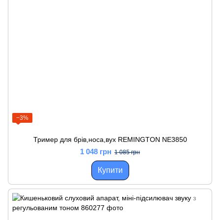
−3%
Тример для брів,носа,вух REMINGTON NE3850
1 048 грн
1 085 грн
Купити