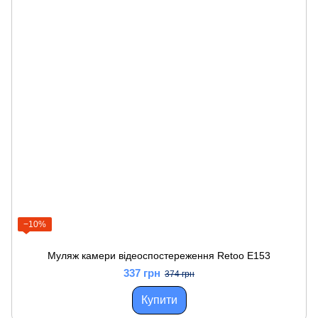
−10%
Муляж камери відеоспостереження Retoo E153
337 грн
374 грн
Купити