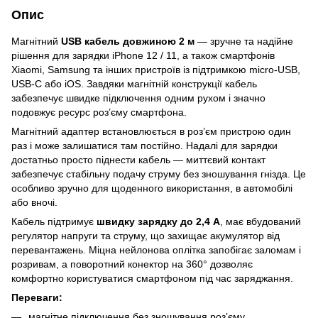
Опис
Магнітний
USB кабель довжиною 2 м
— зручне та надійне
рішення для зарядки iPhone 12 / 11, а також смартфонів
Xiaomi, Samsung та інших пристроїв із підтримкою micro-USB,
USB-C або iOS. Завдяки магнітній конструкції кабель
забезпечує швидке підключення одним рухом і значно
подовжує ресурс роз’єму смартфона.
Магнітний адаптер встановлюється в роз’єм пристрою один
раз і може залишатися там постійно. Надалі для зарядки
достатньо просто піднести кабель — миттєвий контакт
забезпечує стабільну подачу струму без зношування гнізда. Це
особливо зручно для щоденного використання, в автомобілі
або вночі.
Кабель підтримує
швидку зарядку до 2,4 А
, має вбудований
регулятор напруги та струму, що захищає акумулятор від
перевантажень. Міцна нейлонова оплітка запобігає заломам і
розривам, а поворотний конектор на 360° дозволяє
комфортно користуватися смартфоном під час заряджання.
Переваги:
магнітне підключення без зношування роз’єму