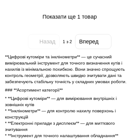
Показати ще 1 товар
Назад
Вперед
1
з 2
**Цифрові кутоміри та інклінометри** — це сучасний
вимірювальний інструмент для точного визначення кутів і
нахилів із мінімальною похибкою. Вони значно спрощують
контроль геометрії, дозволяють швидко зчитувати дані та
забезпечують стабільну точність у складних умовах роботи.
### **Асортимент категорії**
* **Цифрові кутоміри** — для вимірювання внутрішніх і
зовнішніх кутів
* **Інклінометри** — для контролю нахилу поверхонь і
конструкцій
* **Електронні прилади з дисплеєм** — для миттєвого
зчитування
* **Інструмент для точного налаштування обладнання**