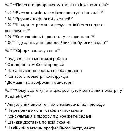
### **Переваги цифрових кутомірів та інклінометрів**
* 📐 **Висока точність вимірювання кутів і нахилів**
* 🔢 **Зручний цифровий дисплей**
* 🎯 **Швидке отримання результатів без складних
розрахунків**
* 🛠 **Компактність і простота у використанні**
* ⚙ **Підходять для професійних і побутових задач**
### **Сфери застосування**
* Будівельні та монтажні роботи
* Столярні та меблеві процеси
* Налаштування верстатів і обладнання
* Контроль геометрії конструкцій
* Домашні та професійні майстерні
### **Чому варто купити цифрові кутоміри та інклінометри у
Kvadrat-UA**
* Актуальний вибір точних вимірювальних приладів
* Перевірена якість і стабільні показники
* Консультація з підбору під конкретні задачі
* Швидка доставка по всій Україні
* Надійний магазин професійного інструменту