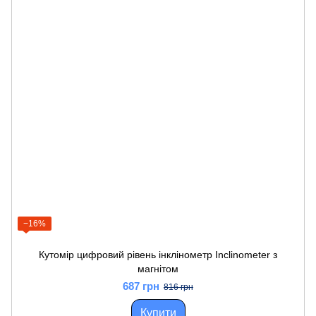
−16%
Кутомір цифровий рівень інклінометр Inclinometer з
магнітом
687 грн
816 грн
Купити