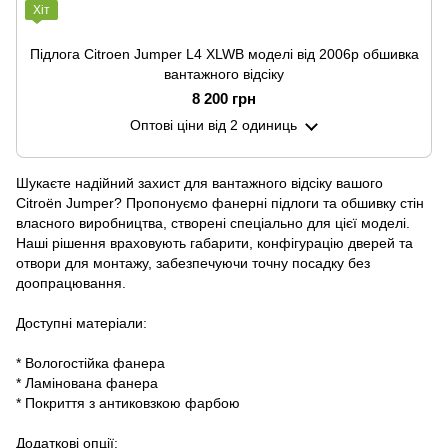
Хіт
Підлога Citroen Jumper L4 XLWB моделі від 2006р обшивка
вантажного відсіку
8 200 грн
Оптові ціни
від 2 одиниць
Шукаєте надійний захист для вантажного відсіку вашого
Citroën Jumper? Пропонуємо фанерні підлоги та обшивку стін
власного виробництва, створені спеціально для цієї моделі.
Наші рішення враховують габарити, конфігурацію дверей та
отвори для монтажу, забезпечуючи точну посадку без
доопрацювання.
Доступні матеріали:
* Вологостійка фанера
* Ламінована фанера
* Покриття з антиковзкою фарбою
Додаткові опції: