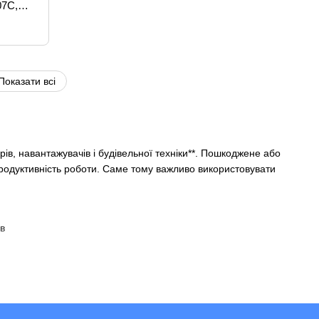
07C,
TH337,
Показати всі
рів, навантажувачів і будівельної техніки**. Пошкоджене або
продуктивність роботи. Саме тому важливо використовувати
ів