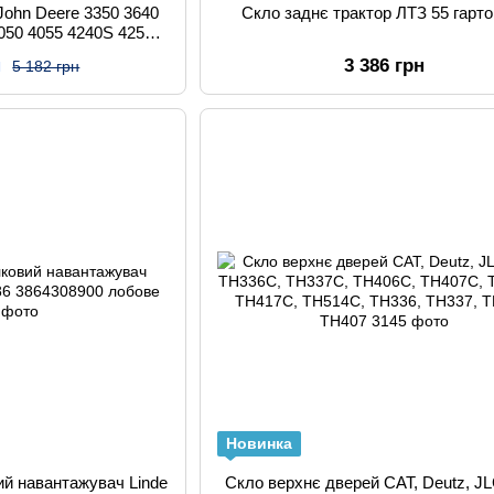
John Deere 3350 3640
Скло заднє трактор ЛТЗ 55 гарт
050 4055 4240S 4250
455 4650 4850
н
3 386 грн
5 182 грн
Новинка
ий навантажувач Linde
Скло верхнє дверей CAT, Deutz, J