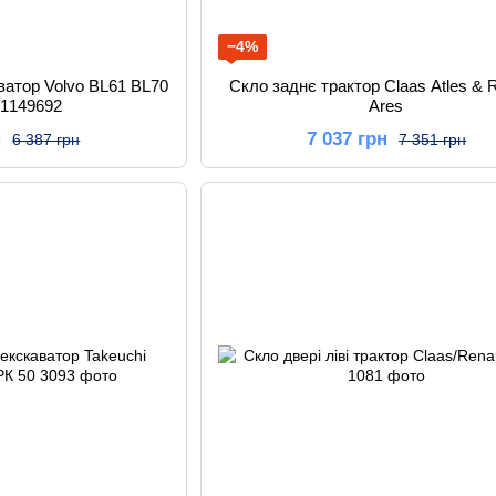
−4%
аватор Volvo BL61 BL70
Скло заднє трактор Claas Atles & 
11149692
Ares
н
7 037 грн
6 387 грн
7 351 грн