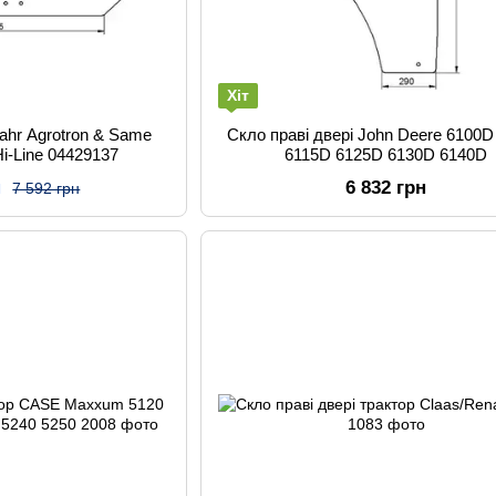
Хіт
ahr Agrotron & Same
Скло праві двері John Deere 6100
Hi-Line 04429137
6115D 6125D 6130D 6140D
н
6 832 грн
7 592 грн