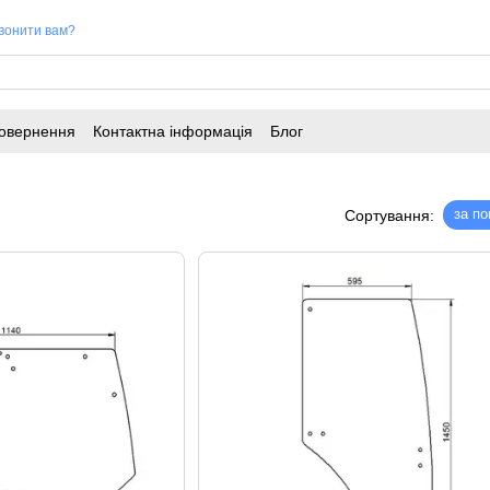
вонити вам?
повернення
Контактна інформація
Блог
за п
Сортування: