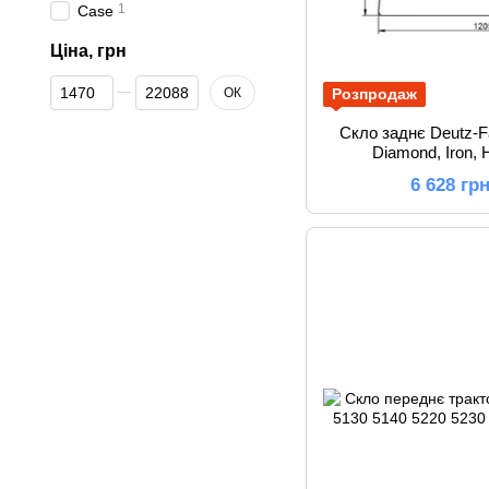
1
Case
Ціна, грн
Від Ціна, грн
До Ціна, грн
ОК
Розпродаж
Скло заднє Deutz-F
Diamond, Iron, 
6 628 гр