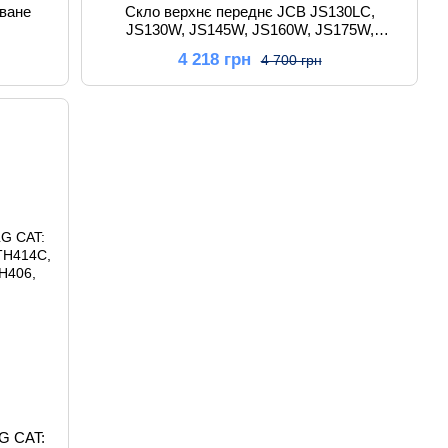
оване
Скло верхнє переднє JCB JS130LC,
JS130W, JS145W, JS160W, JS175W,
JS180LC, JS200W JHN0178
4 218 грн
4 700 грн
LG CAT: