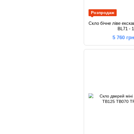
Розпродаж
Скло бічне ліве екск
BL71 - 
5 760 гр