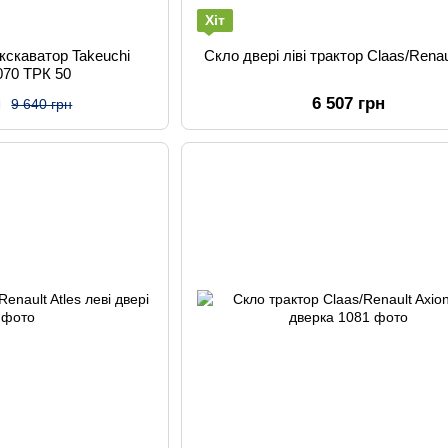
Хіт
екскаватор Takeuchi
Скло двері ліві трактор Claas/Renau
070 ТРК 50
н
6 507 грн
9 640 грн