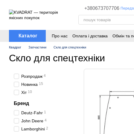
Перейти до основного контенту
+380673707706
Передз
Каталог
Про нас
Оплата і доставка
Обмін та 
Квадрат
Запчастини
Скло для спецтехніки
Скло для спецтехніки
4
Розпродаж
15
Новинка
10
Хіт
Бренд
1
Deutz-Fahr
4
John Deere
2
Lamborghini