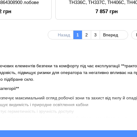
6 3864308900 лобове
TH336C, TH337C, TH406C, TH4
TH414C, TH417C, TH514C, TH336, 
2 грн
7 857 грн
TH406, TH407
Назад
1
2
3
Вперед
лючових елементів безпеки та комфорту під час експлуатації **тракто
ядовість, підвищує ризики для оператора та негативно впливає на 
о підібране скло.
атегорії**
езпечує максимальний огляд робочої зони та захист від пилу й опад
ащує видимість і природне освітлення кабіни
тує герметичність і зручність доступу
ляє контролювати роботу навісного та будівельного обладнання
Kvadrat-UA**
 загартоване виконання**