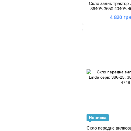
Скло заднє трактор 
3640S 3650 4040S 4
4255 4450 4
4 820 гр
Новинка
Скло переднє вилков