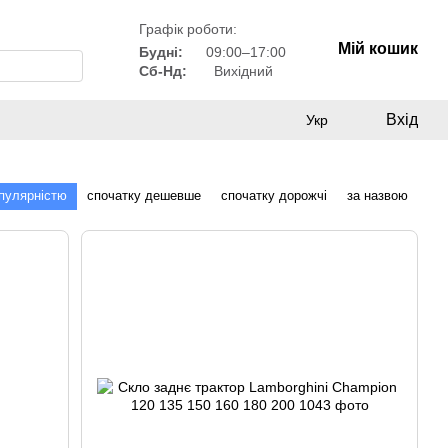
Графік роботи:
Мій кошик
Будні:
09:00–17:00
Сб-Нд:
Вихідний
Вхід
Укр
опулярністю
спочатку дешевше
спочатку дорожчі
за назвою