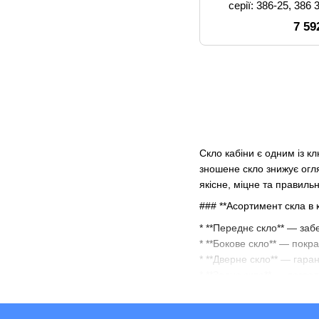
серії: 386-25, 38
7 59
Скло кабіни є одним із к
зношене скло знижує огл
якісне, міцне та правильн
### **Асортимент скла в к
* **Переднє скло** — заб
* **Бокове скло** — покр
* **Дверне скло** — гаран
* **Заднє скло** — дозво
### **Переваги скла від 
* ✅ **Міцні матеріали та