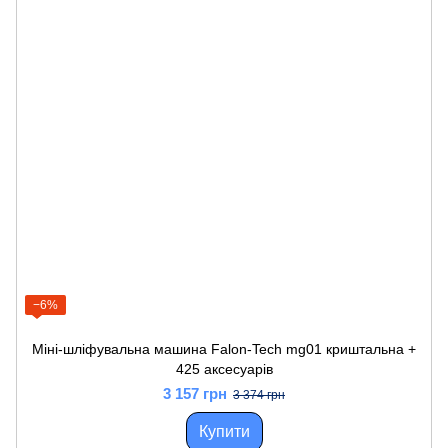
−6%
Міні-шліфувальна машина Falon-Tech mg01 криштальна +
425 аксесуарів
3 157 грн
3 374 грн
Купити