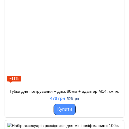
−11%
Губки для полірування + диск 80мм + адаптер М14, кмпл.
470 грн
526 грн
Купити