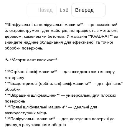
Назад
Вперед
1
з 2
**Шліфувальні та полірувальні машини** — це незамінний
електроінструмент для майстрів, які працюють з металом,
деревом, каменем чи бетоном. У магазині **KVADRAT** ви
знайдете надійне обладнання для ефективної та точної
обробки поверхонь.
🔧 **Асортимент включає:**
* **Стрічкові шліфмашини** — для швидкого зняття шару
матеріалу
* **Ексцентрикові (орбітальні) шліфмашини** — для фінішної
обробки
* **Вібраційні шліфмашини** — універсальні, для плоских
поверхонь
* **Прямі шліфувальні машини** — ідеальні для
важкодоступних місць
* **Полірувальні машини** — для доведення поверхні до
ідеалу, з регулюванням обертів