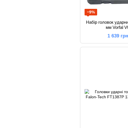
−9%
Набір головок ударни
мм Vorfal 
1 639 гр