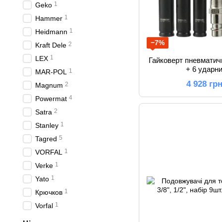
1
Geko
1
Hammer
1
Heidmann
−7%
2
Kraft Dele
1
LEX
Гайковерт пневмати
+ 6 ударн
1
MAR-POL
4 928 гр
2
Magnum
4
Powermat
2
Satra
1
Stanley
5
Tagred
1
VORFAL
1
Verke
1
Yato
1
Крючков
1
Vorfal