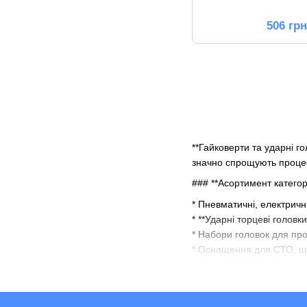
506 гр
**Гайковерти та ударні г
значно спрощують процес 
### **Асортимент категорі
* Пневматичні, електричні
* **Ударні торцеві головки
* Набори головок для пр
* Оснащення для СТО, ш
### **Переваги гайковерті
* 🔩 **Високий крутний м
* 💪 **Стійкість до ударн