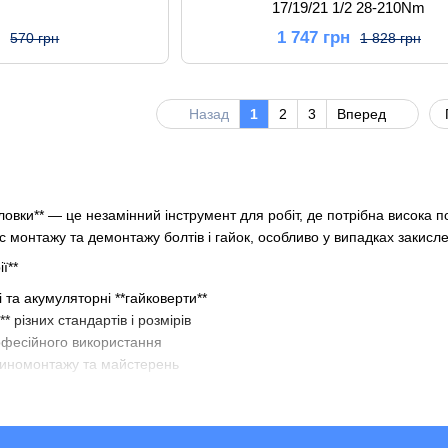
17/19/21 1/2 28-210Nm
н
1 747 грн
570 грн
1 828 грн
Назад
1
2
3
Вперед
оловки** — це незамінний інструмент для робіт, де потрібна висока п
монтажу та демонтажу болтів і гайок, особливо у випадках закисле
ї**
 та акумуляторні **гайковерти**
** різних стандартів і розмірів
офесійного використання
иномонтажу та майстерень
в і ударних головок**
омент для складних з’єднань**
их навантажень**