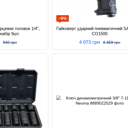
−9%
рцевих головок 1/4",
Гайковерт ударний пневматичний S
, набір 9шт.
CO1500
н
4 073 грн
940 грн
4 459 грн