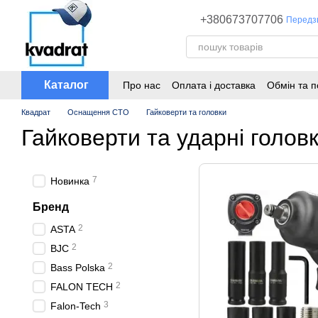
Перейти до основного контенту
+380673707706
Передз
Каталог
Про нас
Оплата і доставка
Обмін та 
Квадрат
Оснащення СТО
Гайковерти та головки
Гайковерти та ударні голов
7
Новинка
Бренд
2
ASTA
2
BJC
2
Bass Polska
2
FALON TECH
3
Falon-Tech