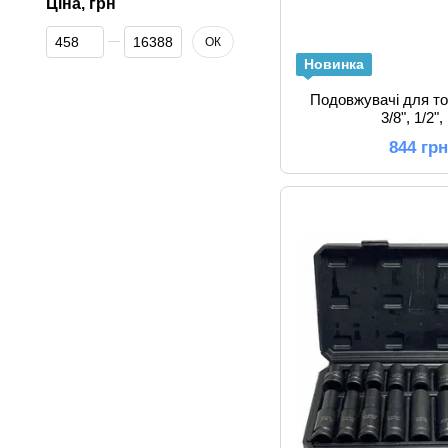
Ціна, грн
Від Ціна, грн
До Ціна, грн
ОК
Новинка
Подовжувачі для то
3/8", 1/2"
844 гр