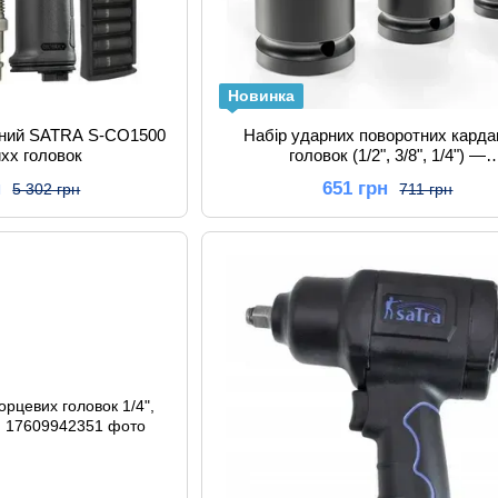
Новинка
чний SATRA S-CO1500
Набір ударних поворотних кард
ихх головок
головок (1/2", 3/8", 1/4") —
Хромомолібденова сталь (Cr-
н
651 грн
5 302 грн
711 грн