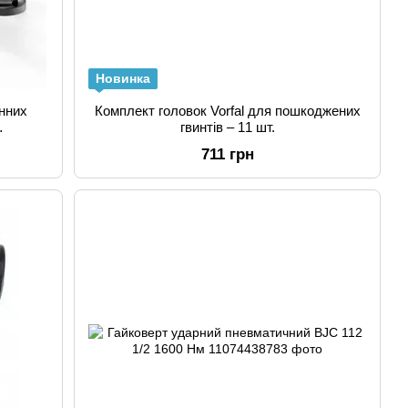
Новинка
анних
Комплект головок Vorfal для пошкоджених
гвинтів – 11 шт.
Mo)
711 грн