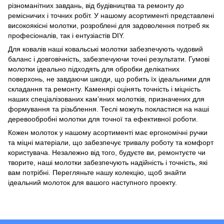
різноманітних завдань, від будівництва та ремонту до
ремісничих і точних робіт. У нашому асортименті представлені
високоякісні молотки, розроблені для задоволення потреб як
професіоналів, так і ентузіастів DIY.
Для ковалів наші ковальські молотки забезпечують чудовий
баланс і довговічність, забезпечуючи точні результати. Гумові
молотки ідеально підходять для обробки делікатних
поверхонь, не завдаючи шкоди, що робить їх ідеальними для
складання та ремонту. Каменярі оцінять точність і міцність
наших спеціалізованих кам’яних молотків, призначених для
формування та різьблення. Теслі можуть покластися на наші
деревообробні молотки для точної та ефективної роботи.
Кожен молоток у нашому асортименті має ергономічні ручки
та міцні матеріали, що забезпечує тривалу роботу та комфорт
користувача. Незалежно від того, будуєте ви, ремонтуєте чи
творите, наші молотки забезпечують надійність і точність, які
вам потрібні. Перегляньте нашу колекцію, щоб знайти
ідеальний молоток для вашого наступного проекту.