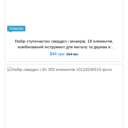
Новинка
Набір ступінчастих свердел і зенкерів, 18 елементів,
комбінований інструмент для металу та дерева в
пластиковому кейсі
844 грн
964 грн