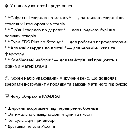
🛠 У нашому каталозі представлені:
* **Спіральні свердла по металу** — для точного свердління
сталевих і кольорових металів
* **Пір’яні свердла по дереву** — для швидкого буріння
великих отворів
* **Бури SDS Plus по бетону** — для роботи з перфораторами
* **Алмазні свердла по плитці** — для кераміки, скла та
фарфору
* **Комбіновані набори** — для майстрів, які працюють з
різними матеріалами
📦 Кожен набір упакований у зручний кейс, що дозволяє
зберігати інструмент у порядку та завжди мати його під рукою.
💡 Чому обирають KVADRAT:
* Широкий асортимент від перевірених брендів
* Оптимальне співвідношення ціни та якості
* Консультація при виборі
* Доставка по всій Україні