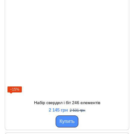
−15%
Набір свердел і біт 246 елементів
2 145 грн
2 531 грн
Купить