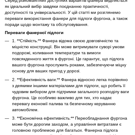
Серед різноманітних доступних варіантів фанера виділяється
як ідеальний вибір завдяки поєднанню практичності,
доступності та універсальності. У цій статті ми розглянемо
переваги використання фанери для підлоги фургона, а також
поради щодо монтажу та обслуговування.
Переваги фанерної підлоги
1. **Стійкість:** Фанера відома своєю довговічністю та
міцністю конструкції. Він може витримувати суворі умови
подорожі, коливання температури та вимоги
повсякденного життя в фургоні. Це гарантує, що підлога
вашого фургона прослужить роками, забезпечуючи міцну
основу для ваших пригод у дорозі.
2. **Ефективність ваги:** Фанера відносно легка порівняно
з деякими іншими матеріалами для підлоги, що робить її
чудовим вибором для підтримки загального розподілу ваги
фургона. Це особливо важливо для тих, хто надає
перевагу економії палива та безпечному керуванню
автомобілем.
3. **Економічна ефективність:** Переобладнання фургона
може бути дорогим заходом, а управління витратами є
головною проблемою для багатьох. Фанерна підлога