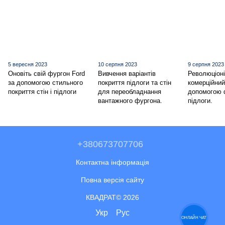
5 вересня 2023
10 серпня 2023
9 серпня 2023
Оновіть свій фургон Ford
Вивчення варіантів
Революціоні
за допомогою стильного
покриття підлоги та стін
комерційний
покриття стін і підлоги
для переобладнання
допомогою 
вантажного фургона.
підлоги.
+380673707706
Контактна інформація
Повна версія сайту
КВАДРАТ© 2026
Укр
Рус
ОНЛАЙН ЧАТ