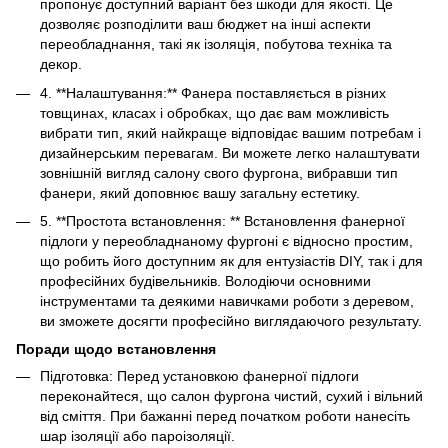
пропонує доступний варіант без шкоди для якості. Це
дозволяє розподілити ваш бюджет на інші аспекти
переобладнання, такі як ізоляція, побутова техніка та
декор.
4. **Налаштування:** Фанера поставляється в різних
товщинах, класах і обробках, що дає вам можливість
вибрати тип, який найкраще відповідає вашим потребам і
дизайнерським перевагам. Ви можете легко налаштувати
зовнішній вигляд салону свого фургона, вибравши тип
фанери, який доповнює вашу загальну естетику.
5. **Простота встановлення: ** Встановлення фанерної
підлоги у переобладнаному фургоні є відносно простим,
що робить його доступним як для ентузіастів DIY, так і для
професійних будівельників. Володіючи основними
інструментами та деякими навичками роботи з деревом,
ви зможете досягти професійно виглядаючого результату.
Поради щодо встановлення
Підготовка: Перед установкою фанерної підлоги
переконайтеся, що салон фургона чистий, сухий і вільний
від сміття. При бажанні перед початком роботи нанесіть
шар ізоляції або пароізоляції.