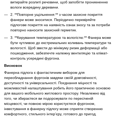
витирайте розлиті речовини, щоб запобігти проникненню
вологи всередину деревини.
2. **Повторне ущільнення:** з часом захисне покриття
фанери може зноситися. Періодично перевіряйте
підлогове покриття на наявність ознак зносу та за потреби
повторно наносите захисний герметик.
3. **Керування температурою та вологістю:** Фанера може
бути чутливою до екстремальних коливань температури та
вологості. Щоб звести до мінімуму ризик деформації або
пошкодження, забезпечте належну вентиляцію та клімат-
контроль усередині фургона.
Висновок
Фанерна підлога є фантастичним вибором для
переобладнання фургонів завдяки своїй довговічності,
доступності та універсальності. Поєднання міцності та
можливостей налаштування робить його практичною основою
для вашого мобільного житлового простору. Незалежно від
того, чи збираєтеся ви подорожувати по пересіченій
місцевості, чи повною мірою користуєтеся фургоном,
інвестування в фанерну підлогу може сприяти створенню
комфортного, стильного інтер’єру, готового до пригод.