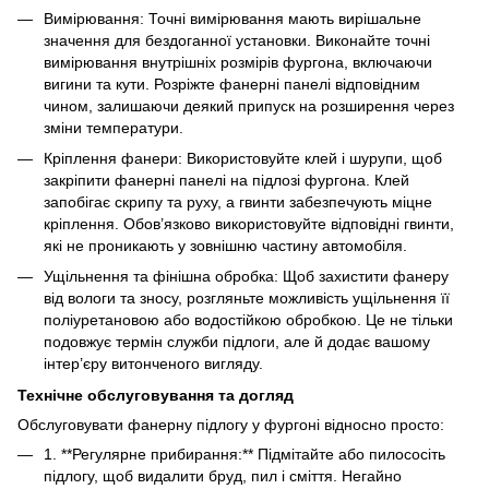
Вимірювання: Точні вимірювання мають вирішальне
значення для бездоганної установки. Виконайте точні
вимірювання внутрішніх розмірів фургона, включаючи
вигини та кути. Розріжте фанерні панелі відповідним
чином, залишаючи деякий припуск на розширення через
зміни температури.
Кріплення фанери: Використовуйте клей і шурупи, щоб
закріпити фанерні панелі на підлозі фургона. Клей
запобігає скрипу та руху, а гвинти забезпечують міцне
кріплення. Обов’язково використовуйте відповідні гвинти,
які не проникають у зовнішню частину автомобіля.
Ущільнення та фінішна обробка: Щоб захистити фанеру
від вологи та зносу, розгляньте можливість ущільнення її
поліуретановою або водостійкою обробкою. Це не тільки
подовжує термін служби підлоги, але й додає вашому
інтер’єру витонченого вигляду.
Технічне обслуговування та догляд
Обслуговувати фанерну підлогу у фургоні відносно просто:
1. **Регулярне прибирання:** Підмітайте або пилососіть
підлогу, щоб видалити бруд, пил і сміття. Негайно