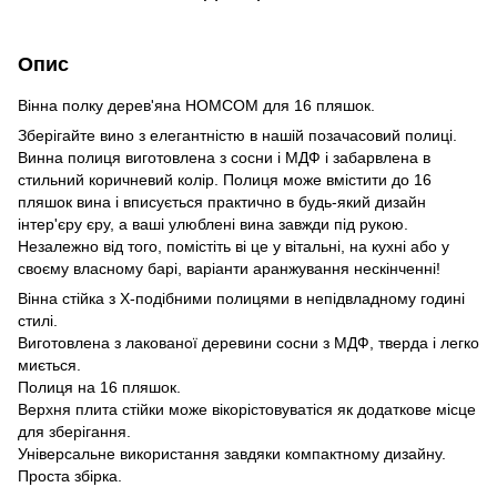
Опис
Вінна полку дерев'яна HOMCOM для 16 пляшок.
Зберігайте вино з елегантністю в нашій позачасовий полиці.
Винна полиця виготовлена з сосни і МДФ і забарвлена в
стильний коричневий колір. Полиця може вмістити до 16
пляшок вина і вписується практично в будь-який дизайн
інтер'єру єру, а ваші улюблені вина завжди під рукою.
Незалежно від того, помістіть ві це у вітальні, на кухні або у
своєму власному барі, варіанти аранжування нескінченні!
Вінна стійка з Х-подібними полицями в непідвладному годині
стилі.
Виготовлена з лакованої деревини сосни з МДФ, тверда і легко
миється.
Полиця на 16 пляшок.
Верхня плита стійки може вікорістовуватіся як додаткове місце
для зберігання.
Універсальне використання завдяки компактному дизайну.
Проста збірка.