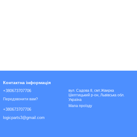
Контактна інформація
+380673707706
вул. Садова 8, смт.Жвирка
Шептицький р-он, Львівська обл.
Передзвонити вам?
Україна
Мапа проїзду
+380673707706
logicparts3@gmail.com