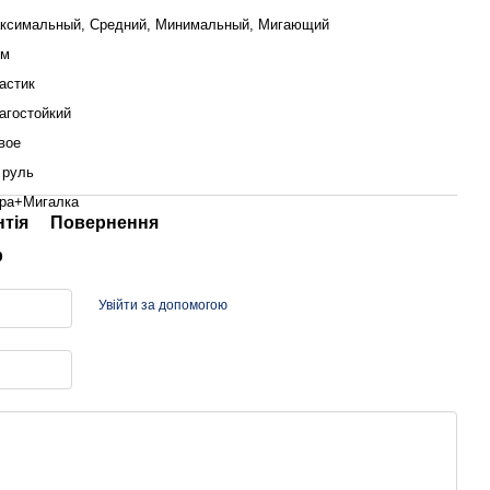
ксимальный, Средний, Минимальный, Мигающий
 м
астик
агостойкий
вое
 руль
ра+Мигалка
нтія
Повернення
р
Увійти за допомогою