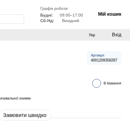
Графік роботи:
Мій кошик
Будні:
09:00–17:00
Сб-Нд:
Вихідний
Вхід
Укр
Артикул
4001209358287
В бажання
ичувальної знижки
Замовити швидко