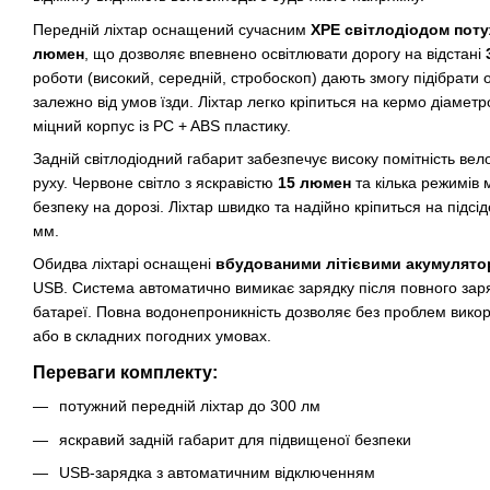
Передній ліхтар оснащений сучасним
XPE світлодіодом поту
люмен
, що дозволяє впевнено освітлювати дорогу на відстані
роботи (високий, середній, стробоскоп) дають змогу підібрати
залежно від умов їзди. Ліхтар легко кріпиться на кермо діаме
міцний корпус із PC + ABS пластику.
Задній світлодіодний габарит забезпечує високу помітність вел
руху. Червоне світло з яскравістю
15 люмен
та кілька режимів 
безпеку на дорозі. Ліхтар швидко та надійно кріпиться на підс
мм.
Обидва ліхтарі оснащені
вбудованими літієвими акумулят
USB. Система автоматично вимикає зарядку після повного зар
батареї. Повна водонепроникність дозволяє без проблем вико
або в складних погодних умовах.
Переваги комплекту:
потужний передній ліхтар до 300 лм
яскравий задній габарит для підвищеної безпеки
USB-зарядка з автоматичним відключенням