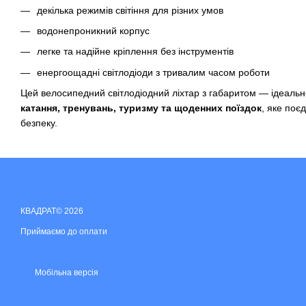
декілька режимів світіння для різних умов
водонепроникний корпус
легке та надійне кріплення без інструментів
енергоощадні світлодіоди з тривалим часом роботи
Цей велосипедний світлодіодний ліхтар з габаритом — ідеаль
катання, тренувань, туризму та щоденних поїздок
, яке поєд
безпеку.
КВАДРАТ© 2026
Приймаємо до оплати
Мобільна версія