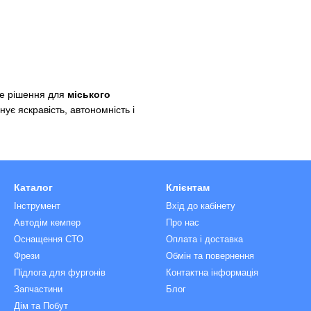
не рішення для
міського
нує яскравість, автономність і
Каталог
Клієнтам
Інструмент
Вхід до кабінету
Автодім кемпер
Про нас
Оснащення СТО
Оплата і доставка
Фрези
Обмін та повернення
Підлога для фургонів
Контактна інформація
Запчастини
Блог
Дім та Побут