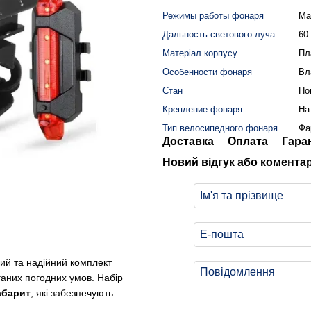
Режимы работы фонаря
Ма
Дальность светового луча
60
Матеріал корпусу
Пл
Особенности фонаря
Вл
Стан
Но
Крепление фонаря
На
Тип велосипедного фонаря
Фа
Доставка
Оплата
Гара
Новий відгук або комента
ий та надійний комплект
ганих погодних умов. Набір
абарит
, які забезпечують