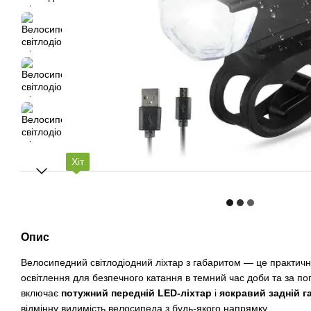
Хіт
Опис
Велосипедний світлодіодний ліхтар з габаритом — це практичн
освітлення для безпечного катання в темний час доби та за по
включає
потужний передній LED-ліхтар
і
яскравий задній г
відмінну видимість велосипеда з будь-якого напрямку.