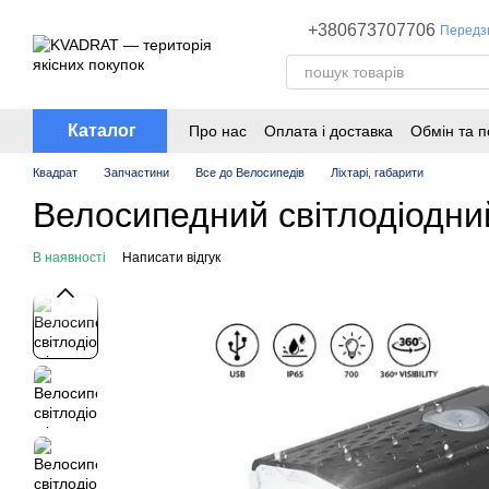
Перейти до основного контенту
+380673707706
Передз
Каталог
Про нас
Оплата і доставка
Обмін та 
Квадрат
Запчастини
Все до Велосипедів
Ліхтарі, габарити
Велосипедний світлодіодний
В наявності
Написати відгук