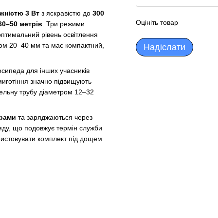
жністю 3 Вт
з яскравістю до
300
Оцініть товар
30–50 метрів
. Три режими
 оптимальний рівень освітлення
тром 20–40 мм та має компактний,
Надіслати
осипеда для інших учасників
миготіння значно підвищують
ідельну трубу діаметром 12–32
орами
та заряджаються через
яду, що подовжує термін служби
ристовувати комплект під дощем