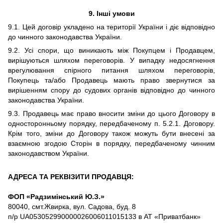
9. Інші умови
9.1. Цей договір укладено на території України і діє відповідно
до чинного законодавства України.
9.2. Усі спори, що виникають між Покупцем і Продавцем,
вирішуються шляхом переговорів. У випадку недосягнення
врегулювання спірного питання шляхом переговорів,
Покупець та/або Продавець мають право звернутися за
вирішенням спору до судових органів відповідно до чинного
законодавства України.
9.3. Продавець має право вносити зміни до цього Договору в
односторонньому порядку, передбаченому п. 5.2.1. Договору.
Крім того, зміни до Договору також можуть бути внесені за
взаємною згодою Сторін в порядку, передбаченому чинним
законодавством України.
АДРЕСА ТА РЕКВІЗИТИ ПРОДАВЦЯ:
ФОП «Радзимінський Ю.З.»
80040, смт.Жвирка, вул. Садова, буд. 8
п/р
UA053052990000026006011015133
в АТ «Приватбанк»