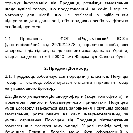
отримує інформацію від Продавця, розміщує замовлення
щодо купівлі товару, що представлений на сайті Інтернет-
магазину для цілей, що не пов'язані зі здійсненням
підприємницької діяльності, або юридична особа чи фізична
особа-підприємець.
1.4. Продавець – ФОП «Радзимінський Ю.З.»
(ідентифікаційний код
2979211378
), юридична особа, яка
створена і діє відповідно до чинного законодавства України,
місцезнаходження якої: 80040, смт Жвирка вул. Садова, буд.8
2.
Предмет Договору
2.1. Продавець зобов’язується передати у власність Покупцю
Товар, а Покупець зобов’язується оплатити і прийняти Товар
на умовах цього Договору.
2.2. Датою укладення Договору-оферти (акцептом оферти) та
моментом повного й беззаперечного прийняттям Покупцем
умов Договору вважається дата заповнення Покупцем форми
замовлення, розташованої на сайті Інтернет-магазину, за
умови отримання Покупцем від Продавця підтвердження
замовлення в електронному вигляді. У разі необхідності, за
бажанням Покупця, Договір може бути оформлений у