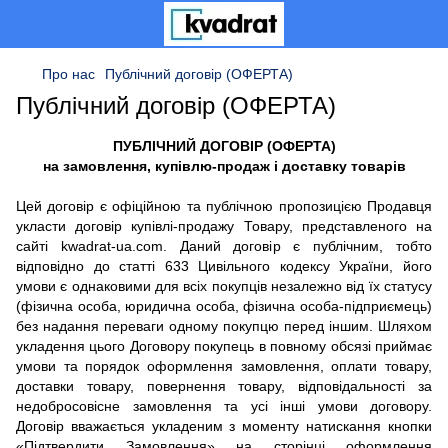
Про нас
Публічний договір (ОФЕРТА)
Публічний договір (ОФЕРТА)
ПУБЛІЧНИЙ ДОГОВІР (ОФЕРТА)
на замовлення, купівлю-продаж і доставку товарів
Цей договір є офіційною та публічною пропозицією Продавця
укласти договір купівлі-продажу Товару, представленого на
сайті kwadrat-ua.com. Даний договір є публічним, тобто
відповідно до статті 633 Цивільного кодексу України, його
умови є однаковими для всіх покупців незалежно від їх статусу
(фізична особа, юридична особа, фізична особа-підприємець)
без надання переваги одному покупцю перед іншим. Шляхом
укладення цього Договору покупець в повному обсязі приймає
умови та порядок оформлення замовлення, оплати товару,
доставки товару, повернення товару, відповідальності за
недобросовісне замовлення та усі інші умови договору.
Договір вважається укладеним з моменту натискання кнопки
«Підтвердити Замовлення» на сторінці оформлення