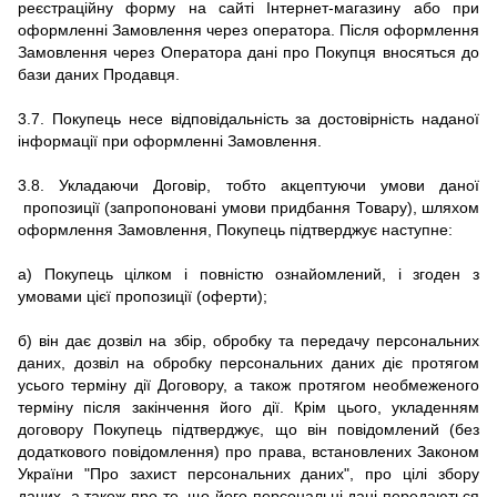
реєстраційну форму на сайті
Інтернет-магазину
або при
оформленні Замовлення через оператора.
Після оформлення
Замовлення через Оператора дані про Покупця вносяться до
бази даних Продавця.
3.7.
Покупець несе відповідальність за достовірність наданої
інформації при оформленні Замовлення.
3.8.
Укладаючи Договір, тобто
акцептуючи умови даної
пропозиції (запропоновані умови придбання Товару), шляхом
оформлення Замовлення, Покупець підтверджує наступне:
а) Покупець цілком і повністю ознайомлений, і згоден з
умовами цієї пропозиції (оферти);
б) він дає дозвіл на збір, обробку та передачу персональних
даних, дозвіл на обробку персональних даних діє протягом
усього терміну дії Договору, а також протягом необмеженого
терміну після закінчення його дії.
Крім цього, укладенням
договору Покупець підтверджує, що він повідомлений (без
додаткового повідомлення) про права, встановлених Законом
України "Про захист персональних даних", про цілі збору
даних, а також про те, що його персональні дані передаються