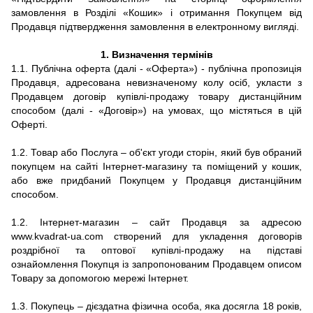
замовлення в Розділі «Кошик» і отримання Покупцем від
Продавця підтвердження замовлення в електронному вигляді.
1.
Визначення термінів
1.1.
Публічна оферта (далі - «Оферта») - публічна пропозиція
Продавця, адресована невизначеному колу осіб, укласти з
Продавцем договір купівлі-продажу товару дистанційним
способом (далі - «Договір») на умовах, що містяться в цій
Оферті.
1.2. Товар або Послуга – об'єкт угоди сторін, який був обраний
покупцем на сайті Інтернет-магазину та поміщений у кошик,
або вже придбаний Покупцем у Продавця дистанційним
способом.
1.2. Інтернет-магазин – сайт Продавця за адресою
www.kvadrat-ua.com створений для укладення договорів
роздрібної та оптової купівлі-продажу на підставі
ознайомлення Покупця із запропонованим Продавцем описом
Товару за допомогою мережі Інтернет.
1.3. Покупець – дієздатна фізична особа, яка досягла 18 років,