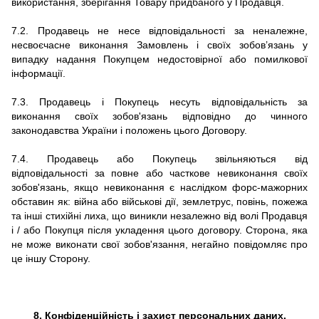
використання, зберігання Товару придбаного у Продавця.
7.2.
Продавець не несе відповідальності за неналежне,
несвоєчасне виконання Замовлень і своїх зобов’язань у
випадку надання Покупцем недостовірної або помилкової
інформації.
7.3.
Продавець і Покупець несуть відповідальність за
виконання своїх зобов'язань відповідно до чинного
законодавства України і положень цього Договору.
7.4.
Продавець або Покупець звільняються від
відповідальності за повне або часткове невиконання своїх
зобов'язань, якщо невиконання є наслідком форс-мажорних
обставин як: війна або військові дії, землетрус, повінь, пожежа
та інші стихійні лиха, що виникли незалежно від волі Продавця
і / або Покупця після укладення цього договору.
Сторона, яка
не може виконати свої зобов'язання, негайно повідомляє про
це іншу Сторону.
8. Конфіденційність і захист персональних даних.