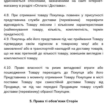
здійснюються способами, зазначеними на сайті
Інтернет-
магазину
в розділі «Оплата і Доставка».
4.8.
При отриманні товару Покупець повинен у присутності
представника служби доставки (перевізника) перевірити
відповідність Товару якісним і кількісним характеристикам
(найменування товару, кількість, комплектність, термін
придатності).
4.9.
Покупець або його представник під час приймання Товару
підтверджує своїм підписом в товарному чеку/ або в
замовленні/ або в транспортній накладній на доставку товарів,
що не має претензій до кількості товару, зовнішнім виглядом і
комплектності товару.
4.10. Право власності та ризик випадкової втрати або
пошкодження Товару переходить до Покупця або його
Представника з моменту отримання Товару Покупцем в місті
поставки Товару при самостійній доставки Товару від
Продавця, чи під час передачі Продавцем товару службі
доставки (перевізнику) обраної Покупцем.
5. Права ті обов’язки Сторін