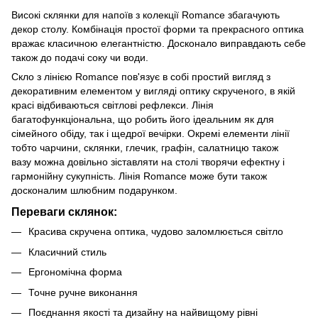
Високі склянки для напоїв з колекції Romance збагачують
декор столу. Комбінація простої форми та прекрасного оптика
вражає класичною елегантністю. Досконало виправдають себе
також до подачі соку чи води.
Скло з лінією Romance пов'язує в собі простий вигляд з
декоративним елементом у вигляді оптику скрученого, в якій
красі відбиваються світлові рефлекси. Лінія
багатофункціональна, що робить його ідеальним як для
сімейного обіду, так і щедрої вечірки. Окремі елементи лінії
тобто чарчини, склянки, глечик, графiн, салатницю також
вазу можна довільно зіставляти на столі творячи ефектну і
гармонійну сукупність. Лінія Romance може бути також
досконалим шлюбним подарунком.
Переваги склянок:
Красива скручена оптика, чудово заломлюється світло
Класичний стиль
Ергономічна форма
Точне ручне виконання
Поєднання якості та дизайну на найвищому рівні