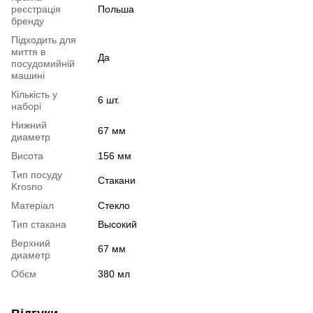
реєстрація
Польша
бренду
Підходить для
миття в
Да
посудомийній
машині
Кількість у
6 шт.
наборі
Нижний
67 мм
диаметр
Висота
156 мм
Тип посуду
Стакани
Krosno
Матеріал
Стекло
Тип стакана
Высокий
Верхний
67 мм
диаметр
Обєм
380 мл