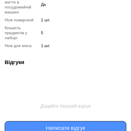
миття в
Да
посудомийній
машині
Нож поварской
1 шт.
Кількість
предметів у
5
наборі
Нож для мяса
1 шт.
Відгуки
Додайте перший відгук
Написати відгук