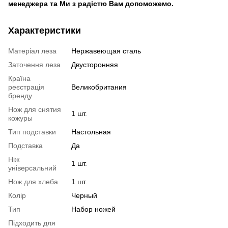
менеджера та Ми з радістю Вам допоможемо.
Характеристики
Матеріал леза
Нержавеющая сталь
Заточення леза
Двусторонняя
Країна
реєстрація
Великобритания
бренду
Нож для снятия
1 шт.
кожуры
Тип подставки
Настольная
Подставка
Да
Ніж
1 шт.
універсальний
Нож для хлеба
1 шт.
Колір
Черный
Тип
Набор ножей
Підходить для