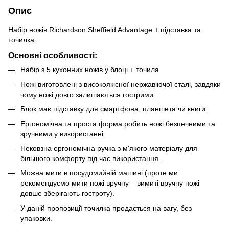
Опис
Набір ножів Richardson Sheffield Advantage + підставка та
точилка.
Основні особливості:
Набір з 5 кухонних ножів у блоці + точила
Ножі виготовлені з високоякісної нержавіючої сталі, завдяки
чому ножі довго залишаються гострими.
Блок має підставку для смартфона, планшета чи книги.
Ергономічна та проста форма робить ножі безпечними та
зручними у використанні.
Нековзна ергономічна ручка з м'якого матеріалу для
більшого комфорту під час використання.
Можна мити в посудомийній машині (проте ми
рекомендуємо мити ножі вручну – вимиті вручну ножі
довше зберігають гостроту).
У даній пропозиції точилка продається на вагу, без
упаковки.