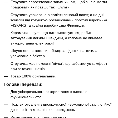
Стругачка спроектована таким чином, щоб з нею могли
працювати як правші, так і шульги.
Стругачка упакована в поліетиленовий пакет, а на дні
точилки під котушкою розташований логотип виробника
FISKARS та країни виробництва Фінляндія.
Керамічна шпуля, що використовується, робить
заточування легким і швидким, а головне не вимагає
використання електрики!
Шпуля японського виробництва, ідентична точила,
упакована в блістер.
Стругачка має нековзні "ніжки", що забезпечує комфорт
при заточенні ножів.
Товар 100% оригінальний.
Головні переваги:
Для універсального використання з високою
функціональністю.
Ножі виготовлені з високоякісної нержавіючої сталі, стійкої
до корозії та механічних пошкоджень.
Ручки кріпляться прямо на лезо.