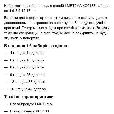
Набір магнітних баночок для спецій LMETJMA KC0188 набори
по 4 6 8 9 12 16 шт.
Баночки для спецій з оригінальним дизайном стануть вдалим
доповненням і прикрасою на вашій кухні. Вони дуже зручні і
практичні. Тепер можна забути про спеції в пакетиках. Завдяки
тому що спецовніци на магнітах, їх можна прикріпити на будь-
яку залізну поверхню.
В наявності 6 наборів за ціною:
4 шт ціна 14 доларів
6 шт ціна 18 доларів
8 шт ціна 23 долара
9 шт ціна 25 доларів
12 шт ціна 33 доларів
16 шт ціна 42 долара
Технічні характеристики:
Назва бренду: LMETJMA
Номер моделі: KC0188