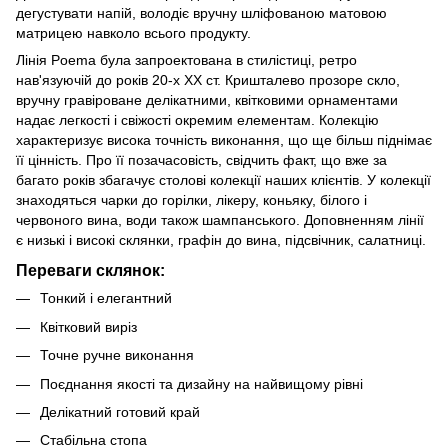
дегустувати напій, володіє вручну шліфованою матовою
матрицею навколо всього продукту.
Лінія Poema була запроектована в стилістиці, ретро
нав'язуючій до років 20-х XX ст. Кришталево прозоре скло,
вручну гравіроване делікатними, квітковими орнаментами
надає легкості і свіжості окремим елементам. Колекцію
характеризує висока точність виконання, що ще більш піднімає
її цінність. Про її позачасовість, свідчить факт, що вже за
багато років збагачує столові колекції наших клієнтів. У колекції
знаходяться чарки до горілки, лікеру, коньяку, білого і
червоного вина, води також шампанського. Доповненням лінії
є низькі і високі склянки, графiн до вина, підсвічник, салатниці.
Переваги склянок:
Тонкий і елегантний
Квітковий виріз
Точне ручне виконання
Поєднання якості та дизайну на найвищому рівні
Делікатний готовий край
Стабільна стопа