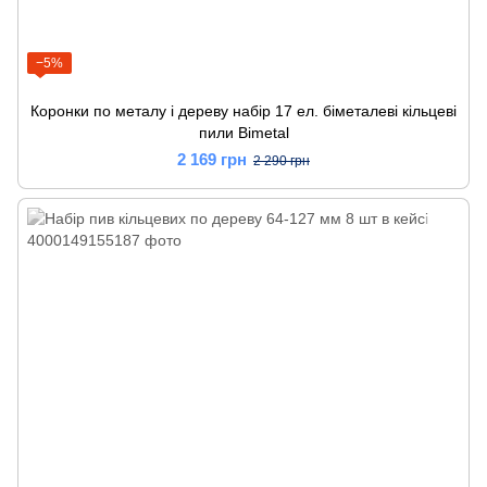
−5%
Коронки по металу і дереву набір 17 ел. біметалеві кільцеві
пили Bimetal
2 169 грн
2 290 грн