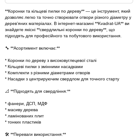
**Коронки та кільцеві пилки по дереву** — це інструмент, який
дозволяє легко та точно створювати отвори різного діаметру у
дерев’яних матеріалах. В інтернет-магазині **Kvadrat-UA** ви
знайдете якісні **свердлильні коронки по дереву**, що
підходять для професійного та побутового використання.
🔧 **Асортимент включає:**
* Коронки по дереву з високовуглецевої сталі
* Кільцеві пилки з змінними насадками
* Комплекти з різними діаметрами отворів
* Насадки з центрируючим свердлом для точного старту
📐 **Підходять для свердління:**
* фанери, ДСП, МДФ
* масиву дерева
* ламінованих плит
* тонких пластиків
🛠 **Переваги використання:**