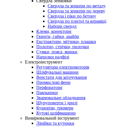
Свердла Зенковки
Свердла та зенкери по металу
Свердла та зенкери по дереву
Свердла і піки по бетону
Свердла по плитці та кераміці
Набори свердл
Клеми, конектори
Гвинти, гайки, шайби
Екстрактори, мітчики, плашки
Полотно, стрічки, пилочки
Сумки, пояса, ящики
Напилки надфілі
Електроінструмент
Регулятори електромоторів
Шліфувальні машини
Верстати для заточування
Промислові фени
Перфоратори
Паяльники
Зварювальне обладнання
Шуруповерти і дрилі
Кущорізи, тримери
Кутові шліфмашини
Вимірювальний інструмент
Лінійки та кутники