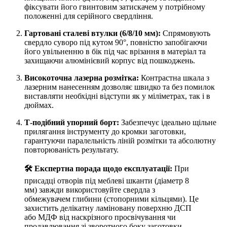
фіксувати його гвинтовим затискачем у потрібному
положенні для серійного свердління.
Гартовані сталеві втулки (6/8/10 мм):
Спрямовують
свердло суворо під кутом 90°, повністю запобігаючи
його увільненню в бік під час врізання в матеріал та
захищаючи алюмінієвий корпус від пошкоджень.
Високоточна лазерна розмітка:
Контрастна шкала з
лазерним нанесенням дозволяє швидко та без помилок
виставляти необхідні відступи як у міліметрах, так і в
дюймах.
Т-подібний упорний борт:
Забезпечує ідеально щільне
прилягання інструменту до кромки заготовки,
гарантуючи паралельність ліній розмітки та абсолютну
повторюваність результату.
🛠 Експертна порада щодо експлуатації:
При
присадці отворів під меблеві шканти (діаметр 8
мм) завжди використовуйте свердла з
обмежувачем глибини (стопорними кільцями). Це
захистить делікатну ламіновану поверхню ДСП
або МДФ від наскрізного просвічування чи
продавлювання зі зворотного боку заготовки