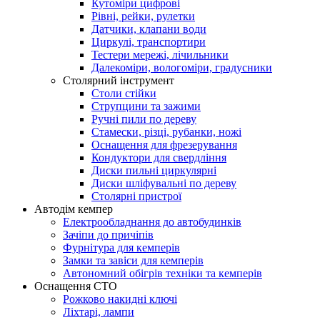
Кутоміри цифрові
Рівні, рейки, рулетки
Датчики, клапани води
Циркулі, транспортири
Тестери мережі, лічильники
Далекоміри, вологоміри, градусники
Столярний інструмент
Столи стійки
Струпцини та зажими
Ручні пили по дереву
Стамески, різці, рубанки, ножі
Оснащення для фрезерування
Кондуктори для свердління
Диски пильні циркулярні
Диски шліфувальні по дереву
Столярні пристрої
Автодім кемпер
Електрообладнання до автобудинків
Зачіпи до причіпів
Фурнітура для кемперів
Замки та завіси для кемперів
Автономний обігрів техніки та кемперів
Оснащення СТО
Рожково накидні ключі
Ліхтарі, лампи