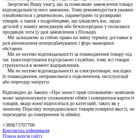
Звертаємо Вашу увагу, що за помилкове замовлення товару
відповідальність несе замовник. Тому рекомендується уважно
ознайомитися з дешевизною, параметрами та розмірами
товарів, а також з подробицями, що цікавлять вас, щодо
деталей у наших менеджерів або безпосередньо у польських
продавців лота (у разі замовлення з Польщі).
Ми залишаємо за собою право на зміну терміну доставки в
разі виникнення непередбачуваних і форс-мажорних
обставин.
Ми не несемо відповідальності за пошкодження товару під
час транспортування кур'єрською службою, тому всі товари
страхуються в момент відправлення.
Ми не несемо відповідальності за електротовари, наслідки
їх пошкодження, неправильного підключення, експлуатації
або перепаду напруги.
Відповідно до Закону «Про захист прав споживачів» компанія
може запропонувати споживачеві обмін і повернення вартості
товарів, якщо вони відносяться до категорій, таких як у
чинному Переліку непродовольчих товарів помірної якості, не
переходячи до повернення та обміну.
+380673707706
Контактна інформація
Повна версія сайту