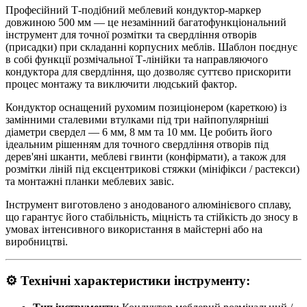
Професійний Т-подібний меблевий кондуктор-маркер
довжиною 500 мм — це незамінний багатофункціональний
інструмент для точної розмітки та свердління отворів
(присадки) при складанні корпусниx меблів. Шаблон поєднує
в собі функції розмічальної Т-лінійки та направляючого
кондуктора для свердління, що дозволяє суттєво прискорити
процес монтажу та виключити людський фактор.
Кондуктор оснащений рухомим позиціонером (кареткою) із
замінними сталевими втулками під три найпопулярніші
діаметри свердел — 6 мм, 8 мм та 10 мм. Це робить його
ідеальним рішенням для точного свердління отворів під
дерев'яні шканти, меблеві гвинти (конфірмати), а також для
розмітки ліній під ексцентрикові стяжки (мініфікси / растекси)
та монтажні планки меблевих завіс.
Інструмент виготовлено з анодованого алюмінієвого сплаву,
що гарантує його стабільність, міцність та стійкість до зносу в
умовах інтенсивного використання в майстерні або на
виробництві.
⚙️ Технічні характеристики інструменту: