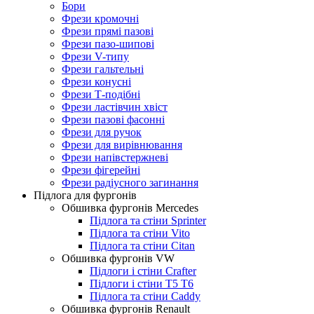
Бори
Фрези кромочні
Фрези прямі пазові
Фрези пазо-шипові
Фрези V-типу
Фрези гальтельні
Фрези конусні
Фрези Т-подібні
Фрези ластівчин хвіст
Фрези пазові фасонні
Фрези для ручок
Фрези для вирівнювання
Фрези напівстержневі
Фрези фігерейні
Фрези радіусного загинання
Підлога для фургонів
Обшивка фургонів Mercedes
Підлога та стіни Sprinter
Підлога та стіни Vito
Підлога та стіни Citan
Обшивка фургонів VW
Підлоги і стіни Crafter
Підлоги і стіни T5 T6
Підлога та стіни Caddy
Обшивка фургонів Renault