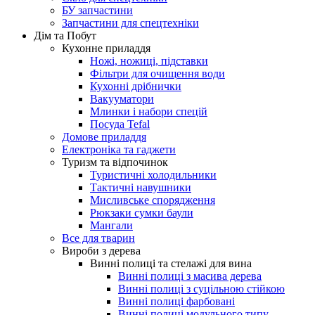
БУ запчастини
Запчастини для спецтехніки
Дім та Побут
Кухонне приладдя
Ножі, ножиці, підставки
Фільтри для очищення води
Кухонні дрібнички
Вакууматори
Млинки і набори спецій
Посуда Tefal
Домове приладдя
Електроніка та гаджети
Туризм та відпочинок
Туристичні холодильники
Тактичні навушники
Мисливське спорядження
Рюкзаки сумки баули
Мангали
Все для тварин
Вироби з дерева
Винні полиці та стелажі для вина
Винні полиці з масива дерева
Винні полиці з суцільною стійкою
Винні полиці фарбовані
Винні полиці модульного типу