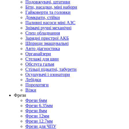
Подовжувачі, штативи
Біти, насадки, міні набори
Гайковерти та головки
Домкрати, стійки
Паливні насоси міні АЗС
Знімачі ручні механічні
Спец обладнання
Зарядні пристрої АКБ
Шприци змащувальні
Авто діагностика
Органайзери
Стелажі для шин
Обслуга гальм
Стільці підкатні, табурети
Осушувачі і озонатори
Лебідки
Порохотяги
Візки
Фрези
Фрези 6мм
Фрези 6.35мм
Фрези 8мм
Фрези 12мм
Фрези 12.7мм
Фрези для ЧПУ