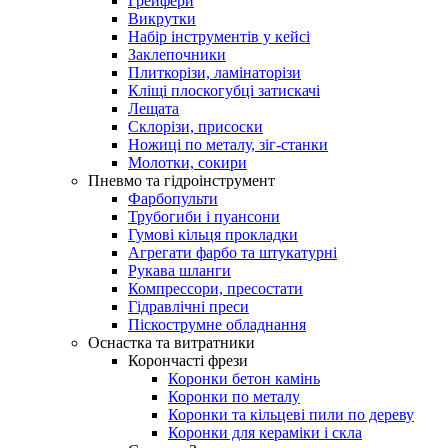
Грейфери
Викрутки
Набір інструментів у кейсі
Заклепочники
Плиткорізи, ламінаторізи
Кліщі плоскогубці затискачі
Лещата
Склорізи, присоски
Ножиці по металу, зіг-станки
Молотки, сокири
Пневмо та гідроінструмент
Фарбопульти
Трубогиби і пуансони
Гумові кільця прокладки
Агрегати фарбо та штукатурні
Рукава шланги
Компрессори, пресостати
Гідравлічні преси
Піскострумне обладнання
Оснастка та витратники
Корончасті фрези
Коронки бетон камінь
Коронки по металу
Коронки та кільцеві пили по дереву
Коронки для кераміки і скла