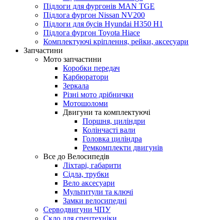
Підлоги для фургонів MAN TGE
Підлога фургон Nissan NV200
Підлоги для бусів Hyundai H350 H1
Підлога фургон Toyota Hiace
Комплектуючі кріплення, рейки, аксесуари
Запчастини
Мото запчастини
Коробки передач
Карбюратори
Зеркала
Різні мото дрібнички
Мотошоломи
Двигуни та комплектуючі
Поршня, циліндри
Колінчасті вали
Головка циліндра
Ремкомплекти двигунів
Все до Велосипедів
Ліхтарі, габарити
Сідла, трубки
Вело аксесуари
Мультитули та ключі
Замки велосипедні
Серводвигуни ЧПУ
Скло для спецтехніки