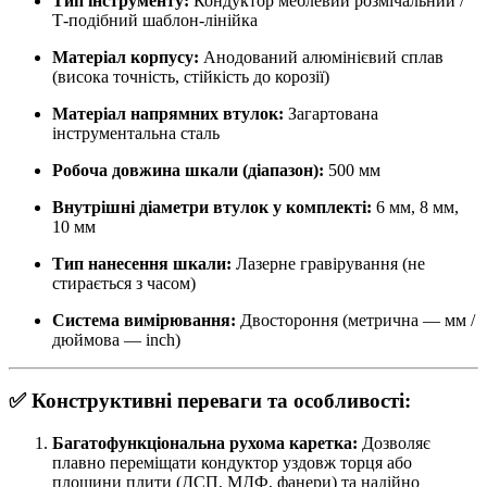
Тип інструменту:
Кондуктор меблевий розмічальний /
Т-подібний шаблон-лінійка
Матеріал корпусу:
Анодований алюмінієвий сплав
(висока точність, стійкість до корозії)
Матеріал напрямних втулок:
Загартована
інструментальна сталь
Робоча довжина шкали (діапазон):
500 мм
Внутрішні діаметри втулок у комплекті:
6 мм, 8 мм,
10 мм
Тип нанесення шкали:
Лазерне гравірування (не
стирається з часом)
Система вимірювання:
Двостороння (метрична — мм /
дюймова — inch)
✅ Конструктивні переваги та особливості:
Багатофункціональна рухома каретка:
Дозволяє
плавно переміщати кондуктор уздовж торця або
площини плити (ДСП, МДФ, фанери) та надійно