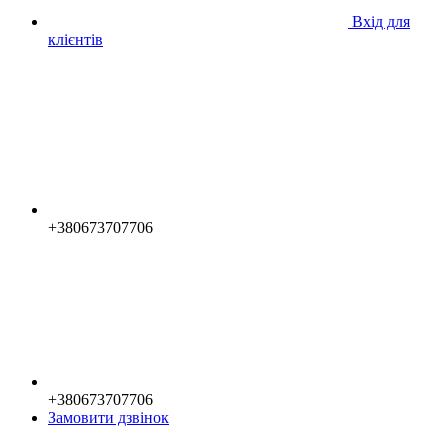
Вхід для
клієнтів
+380673707706
+380673707706
Замовити дзвінок