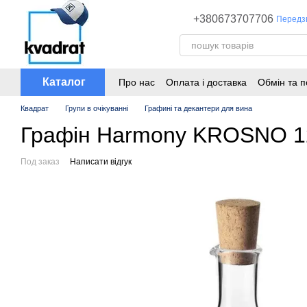
Перейти до основного контенту
+380673707706
Передз
Каталог
Про нас
Оплата і доставка
Обмін та 
Квадрат
Групи в очікуванні
Графині та декантери для вина
Графін Harmony KROSNO 1
Под заказ
Написати відгук