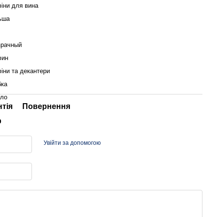
іни для вина
ьша
зрачный
фин
іни та декантери
бка
кло
нтія
Повернення
р
Увійти за допомогою