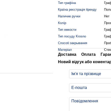
Тип графіна
Граф
Країна реєстрація бренду
Пол
Наличие ручки
Нет
Колір
Про
Тип емкости
Гра
Тип посуду Krosno
Граф
Способ закрывания
Про
Матеріал
Сте
Доставка
Оплата
Гара
Новий відгук або комента