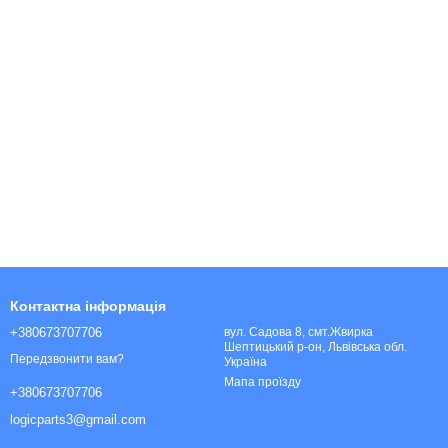
Контактна інформація
+380673707706
вул. Садова 8, смт.Жвирка
Шептицький р-он, Львівська обл.
Передзвонити вам?
Україна
Мапа проїзду
+380673707706
logicparts3@gmail.com