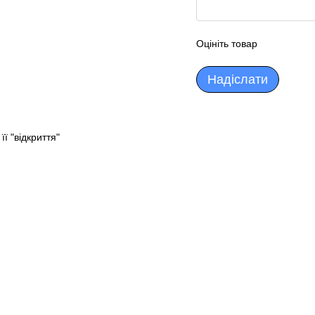
Оцініть товар
Надіслати
ї "відкриття"