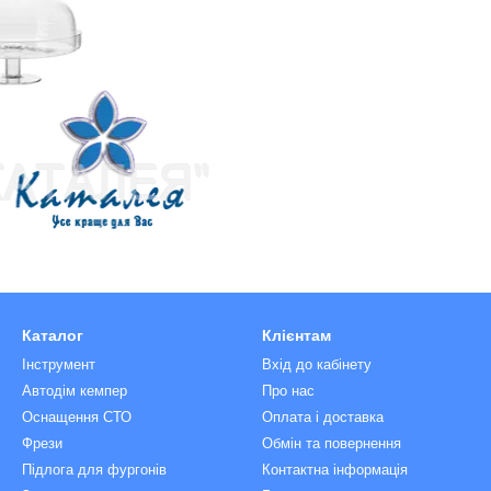
Каталог
Клієнтам
Інструмент
Вхід до кабінету
Автодім кемпер
Про нас
Оснащення СТО
Оплата і доставка
Фрези
Обмін та повернення
Підлога для фургонів
Контактна інформація